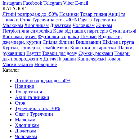
Instagram
Facebook
Telegram
Viber
E-mail
КАТАЛОГ
Літній розпродаж до -50%
Новинки
Товар тижня
Акції та
знижки
Сток
Туреччина сток -30%
Одяг з Туреччини
Малюкам
Хлопчикам
Дівчаткам
Чоловікам
Жінкам
Патріотична символіка
Кава від наших партнерів
Сукні дитячі
Костюми дитячі
Футболки, сорочки
Піжами
Водолазки,
джемпери, куртки
Спідня білизна
Вишиванки
Шкільна група
Куртки, конверти, комбінезони
Колготки, шкарпетки
Шапки,
рукавички
Взуття
Товари для дому
Сумки, рюкзаки
Товари
для новороджених
Дитячі іграшки
Канцелярські товари
Маски захисні
Новорічне
Каталог
Літній розпродаж до -50%
Новинки
Товар тижня
Акції та знижки
Сток
Туреччина сток -30%
Одяг з Туреччини
Малюкам
Хлопчикам
Дівчаткам
Чоловікам