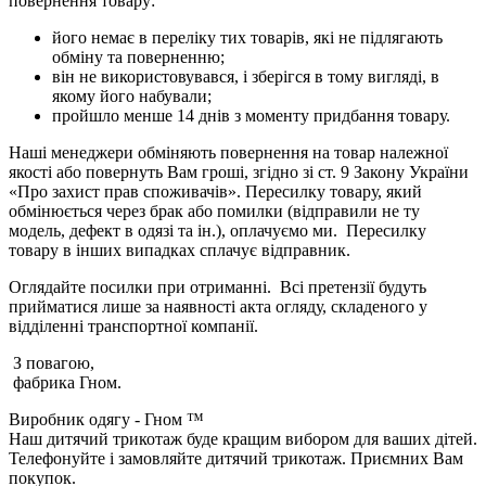
повернення товару:
його немає в переліку тих товарів, які не підлягають
обміну та поверненню;
він не використовувався, і зберігся в тому вигляді, в
якому його набували;
пройшло менше 14 днів з моменту придбання товару.
Наші менеджери обміняють повернення на товар належної
якості або повернуть Вам гроші, згідно зі ст. 9 Закону України
«Про захист прав споживачів». Пересилку товару, який
обмінюється через брак або помилки (відправили не ту
модель, дефект в одязі та ін.), оплачуємо ми. Пересилку
товару в інших випадках сплачує відправник.
Оглядайте посилки при отриманні. Всі претензії будуть
прийматися лише за наявності акта огляду, складеного у
відділенні транспортної компанії.
З повагою,
фабрика Гном.
Виробник одягу - Гном ™
Наш дитячий трикотаж буде кращим вибором для ваших дітей.
Телефонуйте і замовляйте дитячий трикотаж. Приємних Вам
покупок.