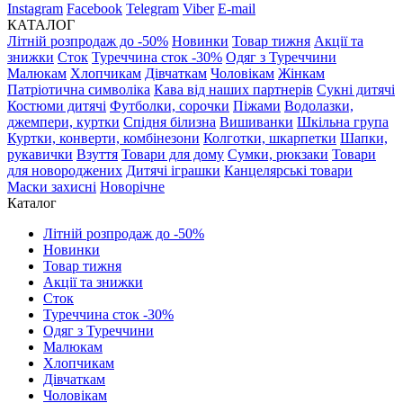
Instagram
Facebook
Telegram
Viber
E-mail
КАТАЛОГ
Літній розпродаж до -50%
Новинки
Товар тижня
Акції та
знижки
Сток
Туреччина сток -30%
Одяг з Туреччини
Малюкам
Хлопчикам
Дівчаткам
Чоловікам
Жінкам
Патріотична символіка
Кава від наших партнерів
Сукні дитячі
Костюми дитячі
Футболки, сорочки
Піжами
Водолазки,
джемпери, куртки
Спідня білизна
Вишиванки
Шкільна група
Куртки, конверти, комбінезони
Колготки, шкарпетки
Шапки,
рукавички
Взуття
Товари для дому
Сумки, рюкзаки
Товари
для новороджених
Дитячі іграшки
Канцелярські товари
Маски захисні
Новорічне
Каталог
Літній розпродаж до -50%
Новинки
Товар тижня
Акції та знижки
Сток
Туреччина сток -30%
Одяг з Туреччини
Малюкам
Хлопчикам
Дівчаткам
Чоловікам