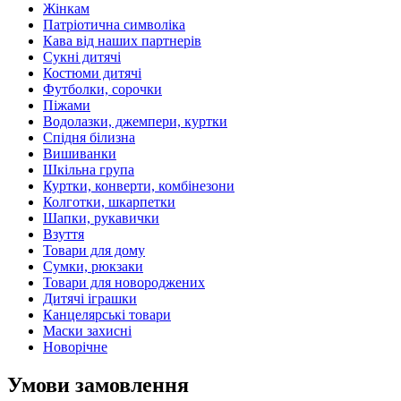
Жінкам
Патріотична символіка
Кава від наших партнерів
Сукні дитячі
Костюми дитячі
Футболки, сорочки
Піжами
Водолазки, джемпери, куртки
Спідня білизна
Вишиванки
Шкільна група
Куртки, конверти, комбінезони
Колготки, шкарпетки
Шапки, рукавички
Взуття
Товари для дому
Сумки, рюкзаки
Товари для новороджених
Дитячі іграшки
Канцелярські товари
Маски захисні
Новорічне
Умови замовлення