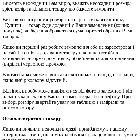
Виберіть необхідний Вам виріб, вкажіть необхідний розмір/
зріст, колір та кількість товару, що бажаєте замовити.
Вибравши потрібний розмір та колір, натискайте кнопку
«Купити» – товар буде доданий у Ваше замовлення (кошик
покупок), де буде відображатися сума вартості обраних Вами
товарів.
Якщо ви перший раз робите замовлення або не зареєстровані
на сайті, то після додавання товару в кошик, потрібно
заповнити інформацію у полях, обов’язкових для заповнення
(виділені червоною зірочкою).
В коментарях можете вписати свої побажання щодо кольору,
якщо вибір кольору відсутній.
Відтінок виробу може відрізнятися від фото в залежності від
налаштувань екрану Вашого комп’ютера або телефону. При
виборі розміру звертайте увагу на таблицю з замірами та
описом товару.
Обмін/повернення товару
Якщо ви виявили недоліки в одязі, придбаному в нашому
інтернет-магазині, його можна обміняти, якщо виконані умови