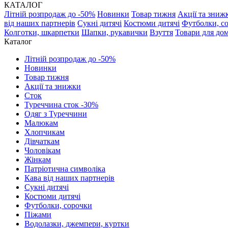
КАТАЛОГ
Літній розпродаж до -50%
Новинки
Товар тижня
Акції та зниж
від наших партнерів
Сукні дитячі
Костюми дитячі
Футболки, с
Колготки, шкарпетки
Шапки, рукавички
Взуття
Товари для до
Каталог
Літній розпродаж до -50%
Новинки
Товар тижня
Акції та знижки
Сток
Туреччина сток -30%
Одяг з Туреччини
Малюкам
Хлопчикам
Дівчаткам
Чоловікам
Жінкам
Патріотична символіка
Кава від наших партнерів
Сукні дитячі
Костюми дитячі
Футболки, сорочки
Піжами
Водолазки, джемпери, куртки