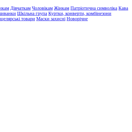
икам
Дівчаткам
Чоловікам
Жінкам
Патріотична символіка
Кава
иванки
Шкільна група
Куртки, конверти, комбінезони
целярські товари
Маски захисні
Новорічне