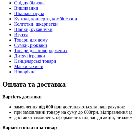
Спідня білизна
Вишиванки
Шкільна група
Куртки, конверти, комбінезони
Колготки, шкарпетки
Шапки, рукавички
Взуття
Товари для дому
Сумки, рюкзаки
Товари для новороджених
Дитячі іграшки
Канцелярські товари
Маски захисні
Новорічне
Оплата та доставка
Вартість доставки
замовлення
від
6
00 грн
доставляються за наш рахунок;
при замовленні товару на суму до 600грн, відправлення з
доставка замовлень, оформлених під час дії акцій, незале
Варіанти оплати за товар