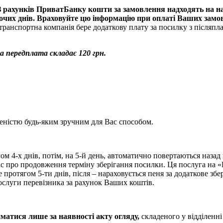
З рахунків ПриватБанку кошти за замовлення надходять на на
бочих днів. Враховуйте цю інформацію при оплаті Ваших замо
о транспортна компанія бере додаткову плату за посилку з післяпл
а передплата складає 120 грн.
еністю будь-яким зручним для Вас способом.
ом 4-х днів, потім, на 5-й день, автоматично повертаються назад
ас про продовження терміну зберігання посилки. Ця послуга на 
ротягом 5-ти днів, після – нараховується пеня за додаткове збер
слуги перевізника за рахунок Ваших коштів.
йматися лише за наявності акту огляду
,
складеного у відділенні