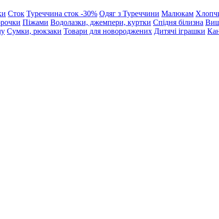
ки
Сток
Туреччина сток -30%
Одяг з Туреччини
Малюкам
Хлопч
орочки
Піжами
Водолазки, джемпери, куртки
Спідня білизна
Виш
му
Сумки, рюкзаки
Товари для новороджених
Дитячі іграшки
Кан