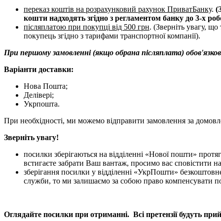
переказ коштів на розрахунковий рахунок ПриватБанку
.
(
кошти надходять згідно з регламентом банку до 3-х ро
післяплатою
при покупці від 500 грн
. (Зверніть увагу, щ
покупець згідно з тарифами транспортної компанії).
При першому замовленні (якщо обрана післяплата) обов'язков
Варіанти доставки:
Нова Пошта;
Делівері;
Укрпошта.
При необхідності, ми можемо відправити замовлення за домовл
Зверніть увагу!
посилки зберігаються на відділенні «Нової пошти» протяг
встигаєте забрати Ваш вантаж, просимо вас сповістити н
зберігання посилки у відділенні «УкрПошти» безкоштовне п
служби, то ми залишаємо за собою право компенсувати по
Оглядайте посилки при отриманні. Всі претензії будуть при