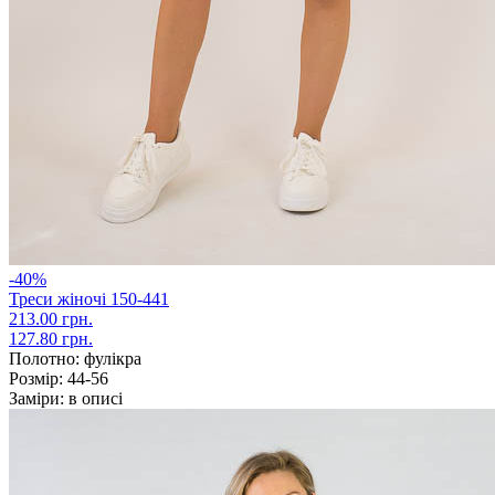
-40%
Треси жіночі 150-441
213.00 грн.
127.80 грн.
Полотно:
фулікра
Розмір:
44-56
Заміри:
в описі