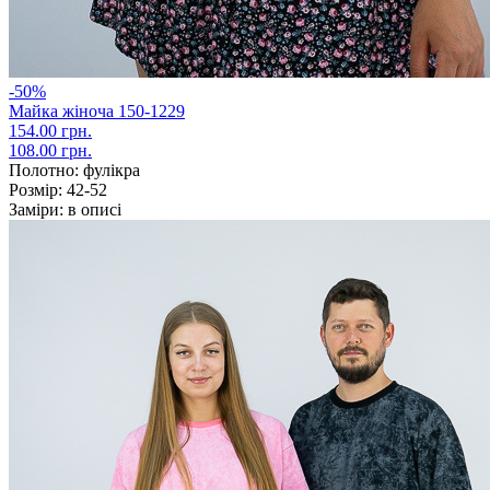
-50%
Майка жіноча 150-1229
154.00 грн.
108.00 грн.
Полотно:
фулікра
Розмір:
42-52
Заміри:
в описі