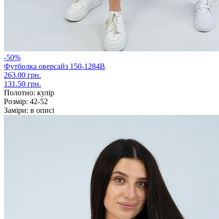
-50%
Футболка оверсайз 150-1284В
263.00 грн.
131.50 грн.
Полотно:
кулір
Розмір:
42-52
Заміри:
в описі