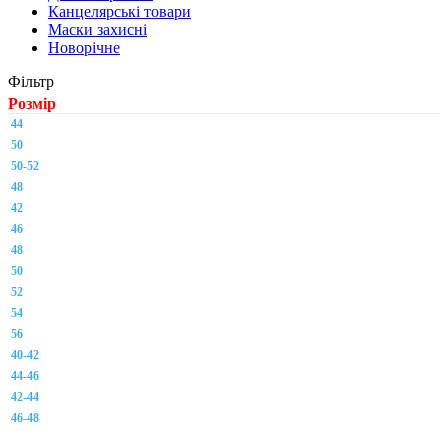
Канцелярські товари
Маски захисні
Новорічне
Фільтр
Розмір
44
50
50-52
48
42
46
48
50
52
54
56
40-42
44-46
42-44
46-48