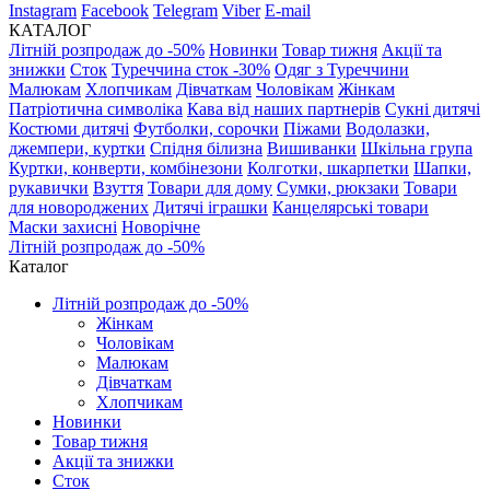
Instagram
Facebook
Telegram
Viber
E-mail
КАТАЛОГ
Літній розпродаж до -50%
Новинки
Товар тижня
Акції та
знижки
Сток
Туреччина сток -30%
Одяг з Туреччини
Малюкам
Хлопчикам
Дівчаткам
Чоловікам
Жінкам
Патріотична символіка
Кава від наших партнерів
Сукні дитячі
Костюми дитячі
Футболки, сорочки
Піжами
Водолазки,
джемпери, куртки
Спідня білизна
Вишиванки
Шкільна група
Куртки, конверти, комбінезони
Колготки, шкарпетки
Шапки,
рукавички
Взуття
Товари для дому
Сумки, рюкзаки
Товари
для новороджених
Дитячі іграшки
Канцелярські товари
Маски захисні
Новорічне
Літній розпродаж до -50%
Каталог
Літній розпродаж до -50%
Жінкам
Чоловікам
Малюкам
Дівчаткам
Хлопчикам
Новинки
Товар тижня
Акції та знижки
Сток