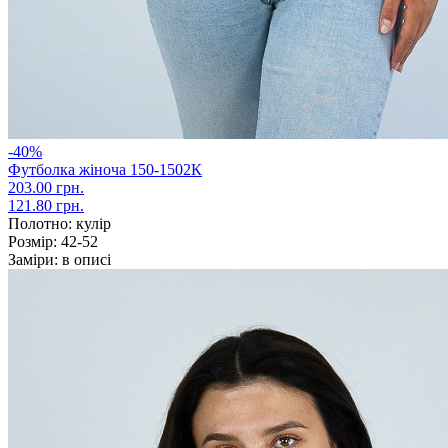
-40%
Футболка жіноча 150-1502К
203.00 грн.
121.80 грн.
Полотно:
кулір
Розмір:
42-52
Заміри:
в описі