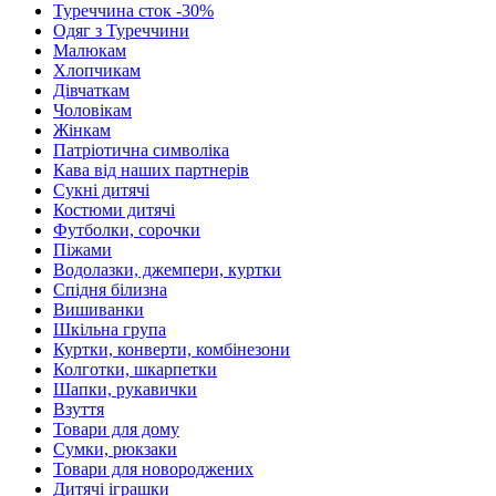
Туреччина сток -30%
Одяг з Туреччини
Малюкам
Хлопчикам
Дівчаткам
Чоловікам
Жінкам
Патріотична символіка
Кава від наших партнерів
Сукні дитячі
Костюми дитячі
Футболки, сорочки
Піжами
Водолазки, джемпери, куртки
Спідня білизна
Вишиванки
Шкільна група
Куртки, конверти, комбінезони
Колготки, шкарпетки
Шапки, рукавички
Взуття
Товари для дому
Сумки, рюкзаки
Товари для новороджених
Дитячі іграшки