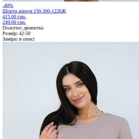
-40%
Шорти жіночі 150-300-1226Ж
415.00 грн.
249.00 грн.
Полотно:
двонитка
Розмір:
42-50
Заміри:
в описі