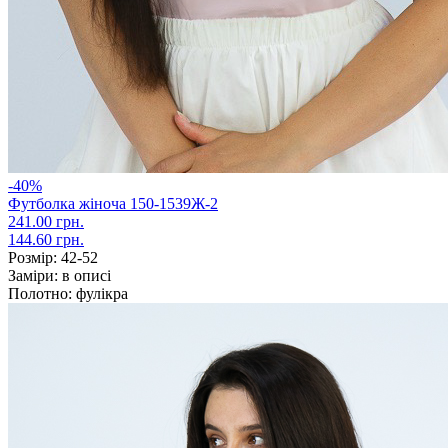
-40%
Футболка жіноча 150-1539Ж-2
241.00 грн.
144.60 грн.
Розмір:
42-52
Заміри:
в описі
Полотно:
фулікра