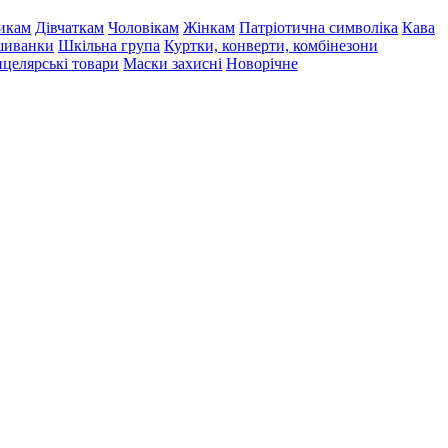
икам
Дівчаткам
Чоловікам
Жінкам
Патріотична символіка
Кава
иванки
Шкільна група
Куртки, конверти, комбінезони
целярські товари
Маски захисні
Новорічне