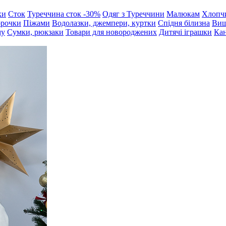
ки
Сток
Туреччина сток -30%
Одяг з Туреччини
Малюкам
Хлопч
орочки
Піжами
Водолазки, джемпери, куртки
Спідня білизна
Виш
му
Сумки, рюкзаки
Товари для новороджених
Дитячі іграшки
Кан