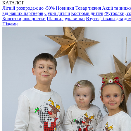
КАТАЛОГ
Літній розпродаж до -50%
Новинки
Товар тижня
Акції та зниж
від наших партнерів
Сукні дитячі
Костюми дитячі
Футболки, с
Колготки, шкарпетки
Шапки, рукавички
Взуття
Товари для до
Піжами