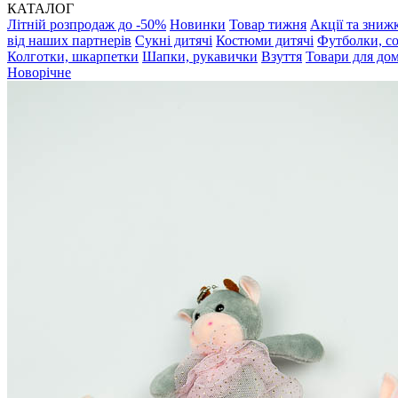
КАТАЛОГ
Літній розпродаж до -50%
Новинки
Товар тижня
Акції та зниж
від наших партнерів
Сукні дитячі
Костюми дитячі
Футболки, с
Колготки, шкарпетки
Шапки, рукавички
Взуття
Товари для до
Новорічне