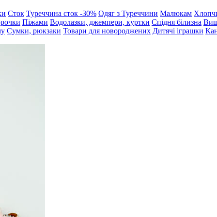
ки
Сток
Туреччина сток -30%
Одяг з Туреччини
Малюкам
Хлопч
орочки
Піжами
Водолазки, джемпери, куртки
Спідня білизна
Виш
му
Сумки, рюкзаки
Товари для новороджених
Дитячі іграшки
Кан