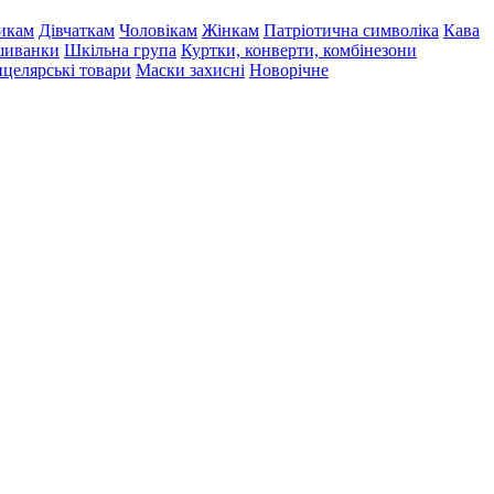
икам
Дівчаткам
Чоловікам
Жінкам
Патріотична символіка
Кава
иванки
Шкільна група
Куртки, конверти, комбінезони
целярські товари
Маски захисні
Новорічне