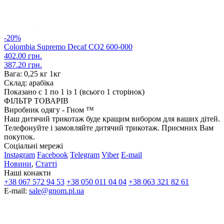
-20%
Colombia Supremo Decaf CO2 600-000
402.00 грн.
387.20 грн.
Вага:
0,25 кг 1кг
Склад:
арабіка
Показано с 1 по 1 із 1 (всього 1 сторінок)
ФІЛЬТР ТОВАРІВ
Виробник одягу - Гном ™
Наш дитячий трикотаж буде кращим вибором для ваших дітей.
Телефонуйте і замовляйте дитячий трикотаж. Приємних Вам
покупок.
Соціальні мережі
Instagram
Facebook
Telegram
Viber
E-mail
Новини
,
Статті
Наші конакти
+38 067 572 94 53
+38 050 011 04 04
+38 063 321 82 61
E-mail:
sale@gnom.pl.ua