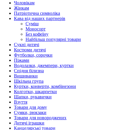
Чоловікам
Жінкам
Патріотична символіка
Кава від наших партнерів
Суміш
Моносорт
Без кофеїну
Найбільш популярні товари
Сукні дитячі
Костюми дитячі
Футболки, сорочки
Піжами
Водолазки, джемпери, куртки
Спідня білизна
Вишиванки
Шкільна група
Куртки, конверти, комбінезони
Колготки, шкарпетки
Шапки, рукавички
Взуття
Товари для дому
Сумки, рюкзаки
Товари для новороджених
Дитячі іграшки
Канцелярські товари