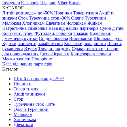
Instagram
Facebook
Telegram
Viber
E-mail
КАТАЛОГ
Літній розпродаж до -50%
Новинки
Товар тижня
Акції та
знижки
Сток
Туреччина сток -30%
Одяг з Туреччини
Малюкам
Хлопчикам
Дівчаткам
Чоловікам
Жінкам
Патріотична символіка
Кава від наших партнерів
Сукні дитячі
Костюми дитячі
Футболки, сорочки
Піжами
Водолазки,
джемпери, куртки
Спідня білизна
Вишиванки
Шкільна група
Куртки, конверти, комбінезони
Колготки, шкарпетки
Шапки,
рукавички
Взуття
Товари для дому
Сумки, рюкзаки
Товари
для новороджених
Дитячі іграшки
Канцелярські товари
Маски захисні
Новорічне
Кава від наших партнерів
Каталог
Літній розпродаж до -50%
Новинки
Товар тижня
Акції та знижки
Сток
Туреччина сток -30%
Одяг з Туреччини
Малюкам
Хлопчикам
Дівчаткам