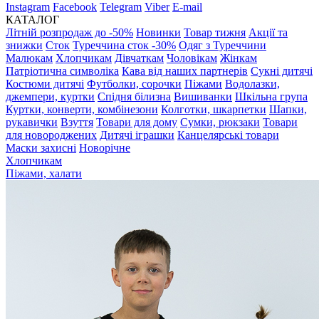
Instagram
Facebook
Telegram
Viber
E-mail
КАТАЛОГ
Літній розпродаж до -50%
Новинки
Товар тижня
Акції та
знижки
Сток
Туреччина сток -30%
Одяг з Туреччини
Малюкам
Хлопчикам
Дівчаткам
Чоловікам
Жінкам
Патріотична символіка
Кава від наших партнерів
Сукні дитячі
Костюми дитячі
Футболки, сорочки
Піжами
Водолазки,
джемпери, куртки
Спідня білизна
Вишиванки
Шкільна група
Куртки, конверти, комбінезони
Колготки, шкарпетки
Шапки,
рукавички
Взуття
Товари для дому
Сумки, рюкзаки
Товари
для новороджених
Дитячі іграшки
Канцелярські товари
Маски захисні
Новорічне
Хлопчикам
Піжами, халати