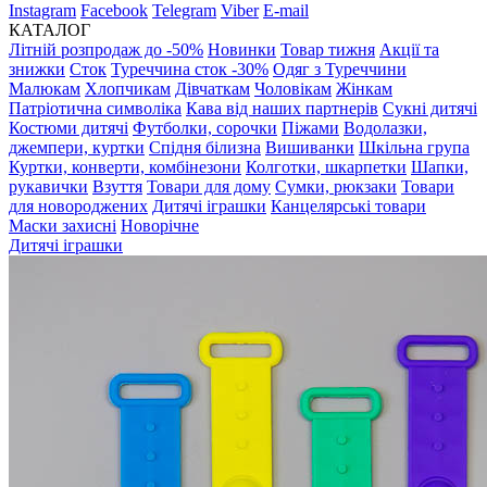
Instagram
Facebook
Telegram
Viber
E-mail
КАТАЛОГ
Літній розпродаж до -50%
Новинки
Товар тижня
Акції та
знижки
Сток
Туреччина сток -30%
Одяг з Туреччини
Малюкам
Хлопчикам
Дівчаткам
Чоловікам
Жінкам
Патріотична символіка
Кава від наших партнерів
Сукні дитячі
Костюми дитячі
Футболки, сорочки
Піжами
Водолазки,
джемпери, куртки
Спідня білизна
Вишиванки
Шкільна група
Куртки, конверти, комбінезони
Колготки, шкарпетки
Шапки,
рукавички
Взуття
Товари для дому
Сумки, рюкзаки
Товари
для новороджених
Дитячі іграшки
Канцелярські товари
Маски захисні
Новорічне
Дитячі іграшки