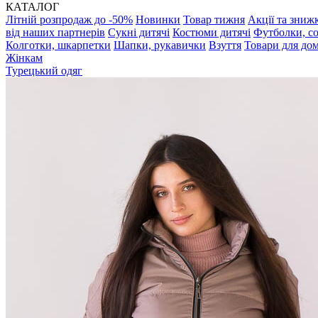
КАТАЛОГ
Літній розпродаж до -50%
Новинки
Товар тижня
Акції та зниж
від наших партнерів
Сукні дитячі
Костюми дитячі
Футболки, с
Колготки, шкарпетки
Шапки, рукавички
Взуття
Товари для до
Жінкам
Турецький одяг