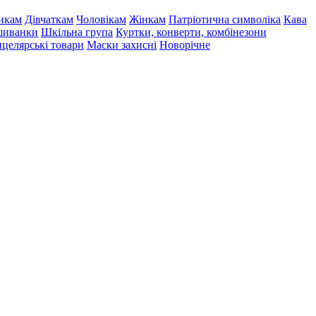
икам
Дівчаткам
Чоловікам
Жінкам
Патріотична символіка
Кава
иванки
Шкільна група
Куртки, конверти, комбінезони
целярські товари
Маски захисні
Новорічне