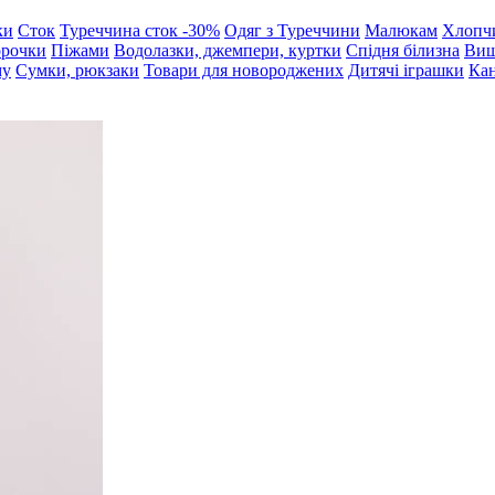
ки
Сток
Туреччина сток -30%
Одяг з Туреччини
Малюкам
Хлопч
орочки
Піжами
Водолазки, джемпери, куртки
Спідня білизна
Виш
му
Сумки, рюкзаки
Товари для новороджених
Дитячі іграшки
Кан