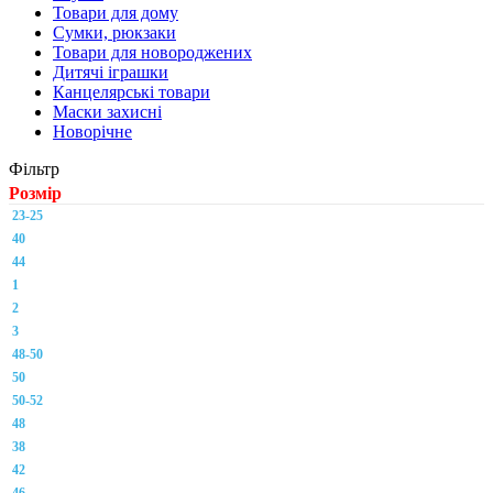
Товари для дому
Сумки, рюкзаки
Товари для новороджених
Дитячі іграшки
Канцелярські товари
Маски захисні
Новорічне
Фільтр
Розмір
23-25
40
44
1
2
3
48-50
50
50-52
48
38
42