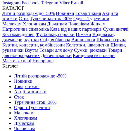
Instagram
Facebook
Telegram
Viber
E-mail
КАТАЛОГ
Літній розпродаж до -50%
Новинки
Товар тижня
Акції та
знижки
Сток
Туреччина сток -30%
Одяг з Туреччини
Малюкам
Хлопчикам
Дівчаткам
Чоловікам
Жінкам
Патріотична символіка
Кава від наших партнерів
Сукні дитячі
Костюми дитячі
Футболки, сорочки
Піжами
Водолазки,
джемпери, куртки
Спідня білизна
Вишиванки
Шкільна група
Куртки, конверти, комбінезони
Колготки, шкарпетки
Шапки,
рукавички
Взуття
Товари для дому
Сумки, рюкзаки
Товари
для новороджених
Дитячі іграшки
Канцелярські товари
Маски захисні
Новорічне
Каталог
Літній розпродаж до -50%
Новинки
Товар тижня
Акції та знижки
Сток
Туреччина сток -30%
Одяг з Туреччини
Малюкам
Хлопчикам
Дівчаткам
Чоловікам