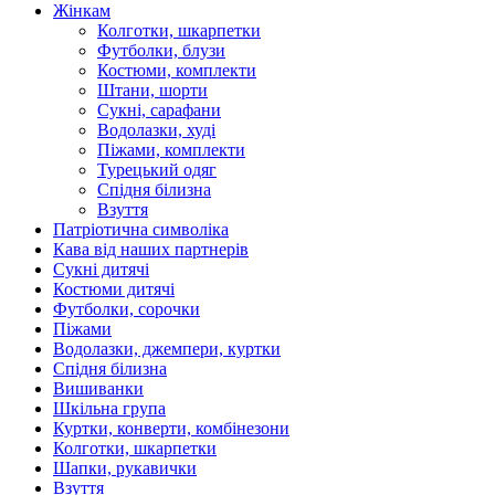
Жінкам
Колготки, шкарпетки
Футболки, блузи
Костюми, комплекти
Штани, шорти
Сукні, сарафани
Водолазки, худі
Піжами, комплекти
Турецький одяг
Спідня білизна
Взуття
Патріотична символіка
Кава від наших партнерів
Сукні дитячі
Костюми дитячі
Футболки, сорочки
Піжами
Водолазки, джемпери, куртки
Спідня білизна
Вишиванки
Шкільна група
Куртки, конверти, комбінезони
Колготки, шкарпетки
Шапки, рукавички
Взуття