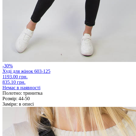
-30%
Худі для жінок 603-125
1193.00 грн.
835.10 грн.
Немає в наявності
Полотно:
тринитка
Розмір:
44-50
Заміри:
в описі