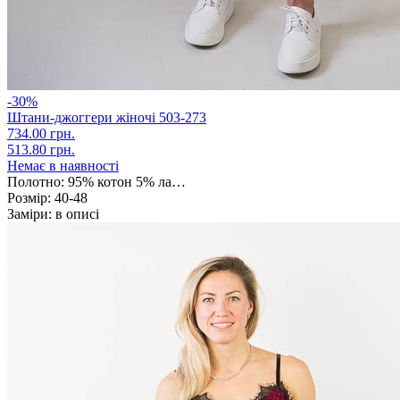
-30%
Штани-джоггери жіночі 503-273
734.00 грн.
513.80 грн.
Немає в наявності
Полотно:
95% котон 5% ла…
Розмір:
40-48
Заміри:
в описі