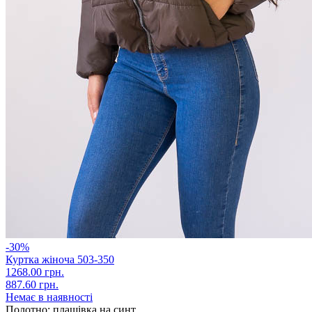
-30%
Куртка жіноча 503-350
1268.00 грн.
887.60 грн.
Немає в наявності
Полотно:
плащівка на синт…