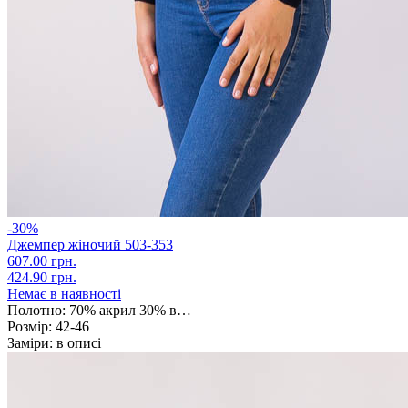
-30%
Джемпер жіночий 503-353
607.00 грн.
424.90 грн.
Немає в наявності
Полотно:
70% акрил 30% в…
Розмір:
42-46
Заміри:
в описі