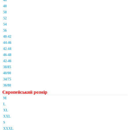
46
48
50
52
54
56
40-42
44-46
42-44
46-48
42-46
38/85
40/90
34/75
36/80
Європейський розмір
M
L
XL
XXL
S
XXXL