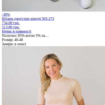
-30%
Штани-джоггери жіночі 503-272
734.00 грн.
513.80 грн.
Немає в наявності
Полотно:
95% котон 5% ла…
Розмір:
40-48
Заміри:
в описі