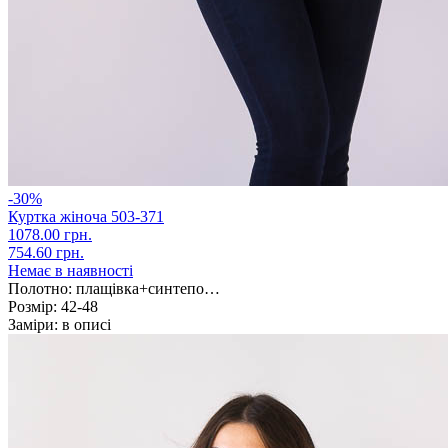
-30%
Куртка жіноча 503-371
1078.00 грн.
754.60 грн.
Немає в наявності
Полотно:
плащівка+синтепо…
Розмір:
42-48
Заміри:
в описі