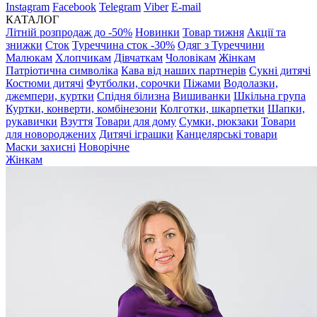
Instagram
Facebook
Telegram
Viber
E-mail
КАТАЛОГ
Літній розпродаж до -50%
Новинки
Товар тижня
Акції та
знижки
Сток
Туреччина сток -30%
Одяг з Туреччини
Малюкам
Хлопчикам
Дівчаткам
Чоловікам
Жінкам
Патріотична символіка
Кава від наших партнерів
Сукні дитячі
Костюми дитячі
Футболки, сорочки
Піжами
Водолазки,
джемпери, куртки
Спідня білизна
Вишиванки
Шкільна група
Куртки, конверти, комбінезони
Колготки, шкарпетки
Шапки,
рукавички
Взуття
Товари для дому
Сумки, рюкзаки
Товари
для новороджених
Дитячі іграшки
Канцелярські товари
Маски захисні
Новорічне
Жінкам