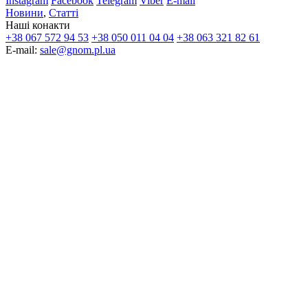
Instagram
Facebook
Telegram
Viber
E-mail
Новини
,
Статті
Наші конакти
+38 067 572 94 53
+38 050 011 04 04
+38 063 321 82 61
E-mail:
sale@gnom.pl.ua