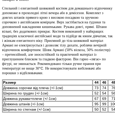
Стильний і елегантний шовковий костюм для домашнього відпочинку
допоможе в прохолодні літні вечора або в демісезон. Комплект з
довгих штанів прямого крою з високою посадкою та зручною
сорочкою з англійським комірцем. Верх застібається на ґудзики та
доповнений накладними кишеньками. Рукава довгі, прямі. Штани
вільні, без додаткових прикрас. Костюм виконаний у найкращих
традиціях класичної англійської моди та підійде як юним дівчатам, так
і жінкам елегантного віку. Приємний до тіла шовковий матеріал
Армані не електризується і дозволяє тілу дихати, роблячи вечірній
відпочинок комфортним. Шовк Армані (50% віскоза, 50% поліестер)
– претензійний, але зносостійкий та практичний матеріал із
приглушеним блиском та гладкою фактурою. Він гарно «лягає» по
фігурі, не зминається. Рекомендовано тільки ручне прання при
°C
температурі не вище 30
. Не використовувати вибілювачі або
порошки з відбілювачами.
Размер
44
46
4
Довжина сорочки від плеча (+/-1см)
73
74
7
Ширина по грудях (+/-1см)
52
54
5
Довжина рукава+плече (+/-1см)
67
69
7
Довжина штанів (+/-1см)
95
99
10
Ширина по стегнам (+/-1см)
50
52
5