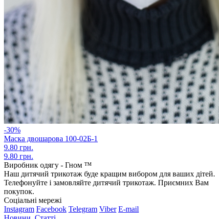
-30%
Маска двошарова 100-02Б-1
9.80 грн.
9.80 грн.
Виробник одягу - Гном ™
Наш дитячий трикотаж буде кращим вибором для ваших дітей.
Телефонуйте і замовляйте дитячий трикотаж. Приємних Вам
покупок.
Соціальні мережі
Instagram
Facebook
Telegram
Viber
E-mail
Новини
,
Статті