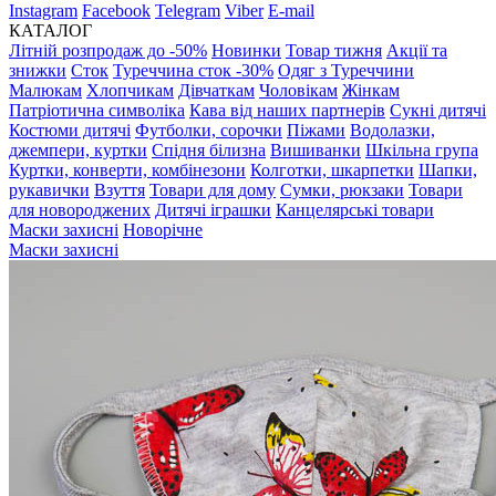
Instagram
Facebook
Telegram
Viber
E-mail
КАТАЛОГ
Літній розпродаж до -50%
Новинки
Товар тижня
Акції та
знижки
Сток
Туреччина сток -30%
Одяг з Туреччини
Малюкам
Хлопчикам
Дівчаткам
Чоловікам
Жінкам
Патріотична символіка
Кава від наших партнерів
Сукні дитячі
Костюми дитячі
Футболки, сорочки
Піжами
Водолазки,
джемпери, куртки
Спідня білизна
Вишиванки
Шкільна група
Куртки, конверти, комбінезони
Колготки, шкарпетки
Шапки,
рукавички
Взуття
Товари для дому
Сумки, рюкзаки
Товари
для новороджених
Дитячі іграшки
Канцелярські товари
Маски захисні
Новорічне
Маски захисні