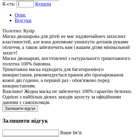
К-сть:
Купити
Опис
Відгуки
Полотно:
Кулір
Маска двошарова для дітей не має надзвичайнич захисних
властивостей, але вона допоможе уникнути дотиків руками
обличчя, а також забезпечить вам і вашим дітям мінімальний
захист!
Маски двошарові, виготовлені з натурального трикотажного
полотна 100% бавовна.
Трикотажна маска підходить для багаторазового
використання, рекомендується прання або пропарювання
кожні дві години, а перший раз - обов'язково перед
використанням.
Важливо! Жодна маска не забезпечує 100% гарантію безпеки.
Однією з найбільш дієвих заходів захисту за офіційними
даними є самоізоляція.
Залишити відгук
Залишити відгук
Ваше Ім’я: