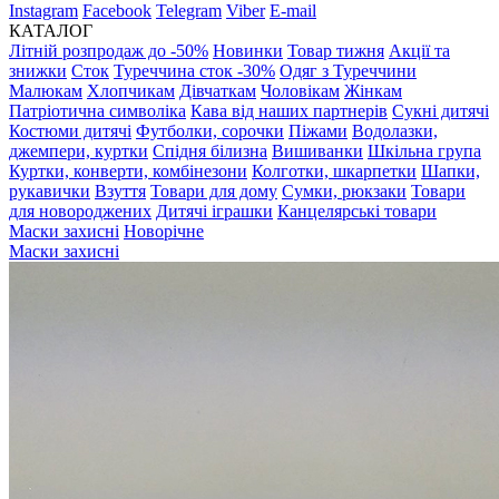
Instagram
Facebook
Telegram
Viber
E-mail
КАТАЛОГ
Літній розпродаж до -50%
Новинки
Товар тижня
Акції та
знижки
Сток
Туреччина сток -30%
Одяг з Туреччини
Малюкам
Хлопчикам
Дівчаткам
Чоловікам
Жінкам
Патріотична символіка
Кава від наших партнерів
Сукні дитячі
Костюми дитячі
Футболки, сорочки
Піжами
Водолазки,
джемпери, куртки
Спідня білизна
Вишиванки
Шкільна група
Куртки, конверти, комбінезони
Колготки, шкарпетки
Шапки,
рукавички
Взуття
Товари для дому
Сумки, рюкзаки
Товари
для новороджених
Дитячі іграшки
Канцелярські товари
Маски захисні
Новорічне
Маски захисні