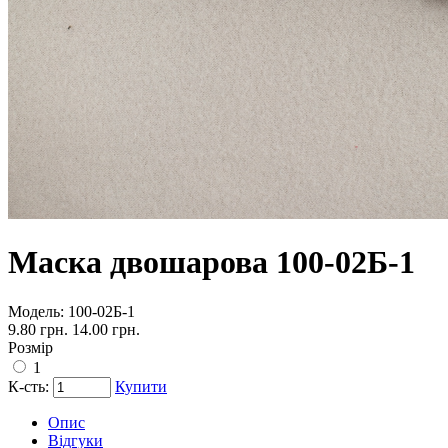
Маска двошарова 100-02Б-1
Модель:
100-02Б-1
9.80 грн.
14.00 грн.
Розмір
1
К-сть:
Купити
Опис
Відгуки