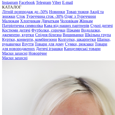
Instagram
Facebook
Telegram
Viber
E-mail
КАТАЛОГ
Літній розпродаж до -50%
Новинки
Товар тижня
Акції та
знижки
Сток
Туреччина сток -30%
Одяг з Туреччини
Малюкам
Хлопчикам
Дівчаткам
Чоловікам
Жінкам
Патріотична символіка
Кава від наших партнерів
Сукні дитячі
Костюми дитячі
Футболки, сорочки
Піжами
Водолазки,
джемпери, куртки
Спідня білизна
Вишиванки
Шкільна група
Куртки, конверти, комбінезони
Колготки, шкарпетки
Шапки,
рукавички
Взуття
Товари для дому
Сумки, рюкзаки
Товари
для новороджених
Дитячі іграшки
Канцелярські товари
Маски захисні
Новорічне
Маски захисні