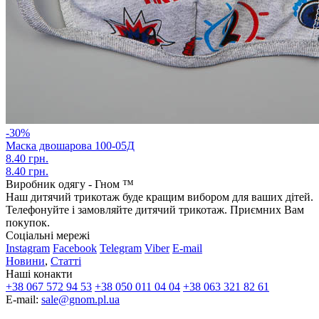
-30%
Маска двошарова 100-05Д
8.40 грн.
8.40 грн.
Виробник одягу - Гном ™
Наш дитячий трикотаж буде кращим вибором для ваших дітей.
Телефонуйте і замовляйте дитячий трикотаж. Приємних Вам
покупок.
Соціальні мережі
Instagram
Facebook
Telegram
Viber
E-mail
Новини
,
Статті
Наші конакти
+38 067 572 94 53
+38 050 011 04 04
+38 063 321 82 61
E-mail:
sale@gnom.pl.ua