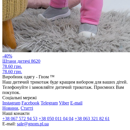
-40%
Штани дитячі 8620
78.60 грн.
78.60 грн.
Виробник одягу - Гном ™
Наш дитячий трикотаж буде кращим вибором для ваших дітей.
Телефонуйте і замовляйте дитячий трикотаж. Приємних Вам
покупок.
Соціальні мережі
Instagram
Facebook
Telegram
Viber
E-mail
Новини
,
Статті
Наші конакти
+38 067 572 94 53
+38 050 011 04 04
+38 063 321 82 61
E-mail:
sale@gnom.pl.ua