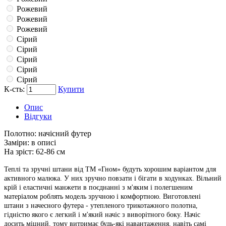
Рожевий
Рожевий
Рожевий
Сірий
Сірий
Сірий
Сірий
Сірий
К-сть:
Купити
Опис
Відгуки
Полотно:
начісний футер
Заміри:
в описі
На зріст:
62-86 см
Теплі та зручні штани від ТМ «Гном» будуть хорошим варіантом для
активного малюка. У них зручно повзати і бігати в ходунках. Вільний
крій і еластичні манжети в поєднанні з м'яким і полегшеним
матеріалом роблять модель зручною і комфортною. Виготовлені
штани з начесного футера - утепленого трикотажного полотна,
гідністю якого є легкий і м'який начіс з виворітного боку. Начіс
досить міцний, тому витримає будь-які навантаження, навіть самі