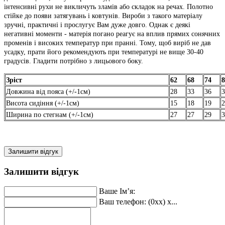
інтенсивні рухи не викличуть зламів або складок на речах. Полотно
стійке до появи затягувань і ковтунів. Вироби з такого матеріалу
зручні, практичні і прослугує Вам дуже довго. Однак є деякі
негативні моменти - матерія погано реагує на вплив прямих сонячних
променів і високих температур при пранні. Тому, щоб виріб не дав
усадку, прати його рекомендують при температурі не вище 30-40
градусів. Гладити потрібно з лицьового боку.
Зріст
62
68
74
8
Довжина від пояса (+/-1см)
28
33
36
3
Висота сидіння (+/-1см)
15
18
19
2
Ширина по стегнам (+/-1см)
27
27
29
3
Залишити відгук
Залишити відгук
Ваше Ім’я:
Ваш телефон: (0xx) x...