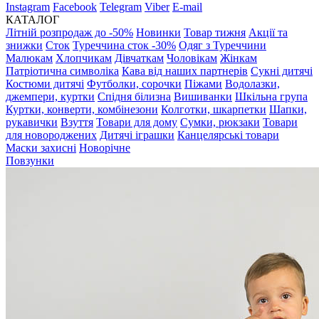
Instagram
Facebook
Telegram
Viber
E-mail
КАТАЛОГ
Літній розпродаж до -50%
Новинки
Товар тижня
Акції та
знижки
Сток
Туреччина сток -30%
Одяг з Туреччини
Малюкам
Хлопчикам
Дівчаткам
Чоловікам
Жінкам
Патріотична символіка
Кава від наших партнерів
Сукні дитячі
Костюми дитячі
Футболки, сорочки
Піжами
Водолазки,
джемпери, куртки
Спідня білизна
Вишиванки
Шкільна група
Куртки, конверти, комбінезони
Колготки, шкарпетки
Шапки,
рукавички
Взуття
Товари для дому
Сумки, рюкзаки
Товари
для новороджених
Дитячі іграшки
Канцелярські товари
Маски захисні
Новорічне
Повзунки