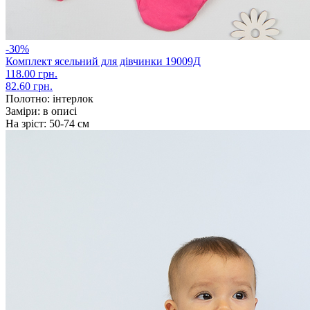
-30%
Комплект ясельний для дівчинки 19009Д
118.00 грн.
82.60 грн.
Полотно:
інтерлок
Заміри:
в описі
На зріст:
50-74 см