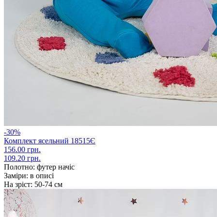
-30%
Комплект ясельний 18515Є
156.00 грн.
109.20 грн.
Полотно:
футер начіс
Заміри:
в описі
На зріст:
50-74 см