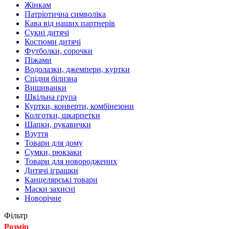
Жінкам
Патріотична символіка
Кава від наших партнерів
Сукні дитячі
Костюми дитячі
Футболки, сорочки
Піжами
Водолазки, джемпери, куртки
Спідня білизна
Вишиванки
Шкільна група
Куртки, конверти, комбінезони
Колготки, шкарпетки
Шапки, рукавички
Взуття
Товари для дому
Сумки, рюкзаки
Товари для новороджених
Дитячі іграшки
Канцелярські товари
Маски захисні
Новорічне
Фільтр
Розмір