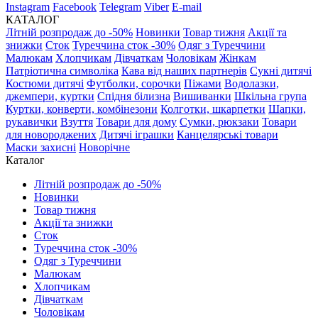
Instagram
Facebook
Telegram
Viber
E-mail
КАТАЛОГ
Літній розпродаж до -50%
Новинки
Товар тижня
Акції та
знижки
Сток
Туреччина сток -30%
Одяг з Туреччини
Малюкам
Хлопчикам
Дівчаткам
Чоловікам
Жінкам
Патріотична символіка
Кава від наших партнерів
Сукні дитячі
Костюми дитячі
Футболки, сорочки
Піжами
Водолазки,
джемпери, куртки
Спідня білизна
Вишиванки
Шкільна група
Куртки, конверти, комбінезони
Колготки, шкарпетки
Шапки,
рукавички
Взуття
Товари для дому
Сумки, рюкзаки
Товари
для новороджених
Дитячі іграшки
Канцелярські товари
Маски захисні
Новорічне
Каталог
Літній розпродаж до -50%
Новинки
Товар тижня
Акції та знижки
Сток
Туреччина сток -30%
Одяг з Туреччини
Малюкам
Хлопчикам
Дівчаткам
Чоловікам