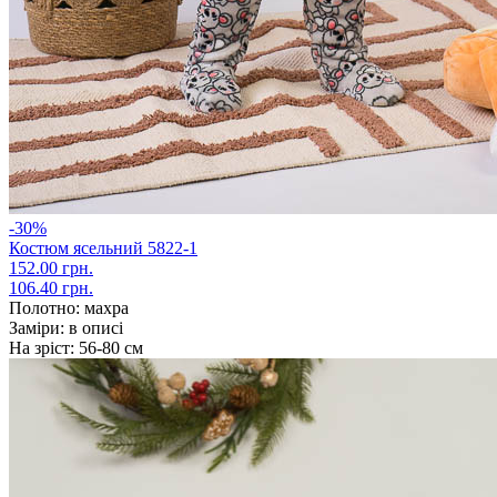
-30%
Костюм ясельний 5822-1
152.00 грн.
106.40 грн.
Полотно:
махра
Заміри:
в описі
На зріст:
56-80 см