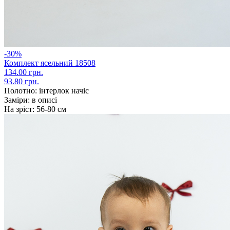
-30%
Комплект ясельний 18508
134.00 грн.
93.80 грн.
Полотно:
інтерлок начіс
Заміри:
в описі
На зріст:
56-80 см