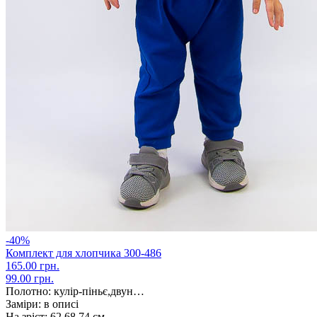
-40%
Комплект для хлопчика 300-486
165.00 грн.
99.00 грн.
Полотно:
кулір-піньє,двун…
Заміри:
в описі
На зріст:
62,68,74 см