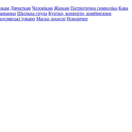
икам
Дівчаткам
Чоловікам
Жінкам
Патріотична символіка
Кава
иванки
Шкільна група
Куртки, конверти, комбінезони
целярські товари
Маски захисні
Новорічне