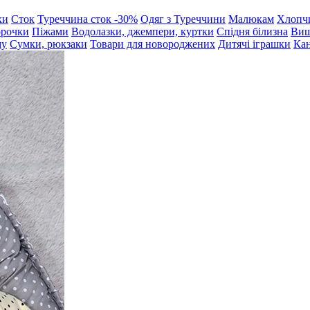
ки
Сток
Туреччина сток -30%
Одяг з Туреччини
Малюкам
Хлопч
орочки
Піжами
Водолазки, джемпери, куртки
Спідня білизна
Виш
му
Сумки, рюкзаки
Товари для новороджених
Дитячі іграшки
Кан