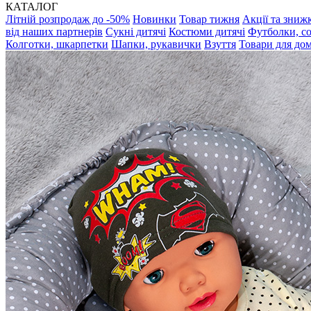
КАТАЛОГ
Літній розпродаж до -50%
Новинки
Товар тижня
Акції та зниж
від наших партнерів
Сукні дитячі
Костюми дитячі
Футболки, с
Колготки, шкарпетки
Шапки, рукавички
Взуття
Товари для до