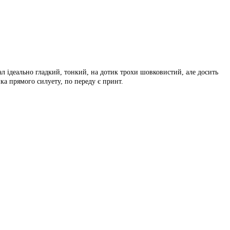
л ідеально гладкий, тонкий, на дотик трохи шовковистий, але досить
а прямого силуету, по переду є принт.