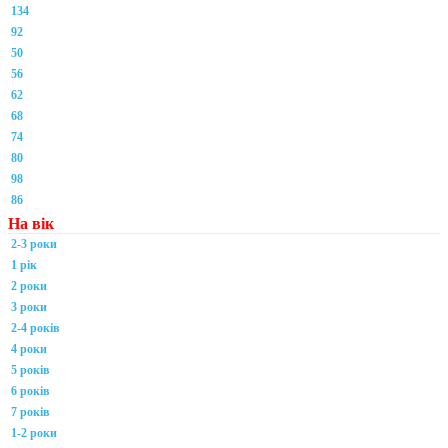
134
92
50
56
62
68
74
80
98
86
На вік
2-3 роки
1 рік
2 роки
3 роки
2-4 років
4 роки
5 років
6 років
7 років
1-2 роки