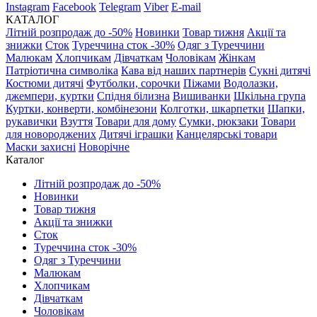
Instagram
Facebook
Telegram
Viber
E-mail
КАТАЛОГ
Літній розпродаж до -50%
Новинки
Товар тижня
Акції та
знижки
Сток
Туреччина сток -30%
Одяг з Туреччини
Малюкам
Хлопчикам
Дівчаткам
Чоловікам
Жінкам
Патріотична символіка
Кава від наших партнерів
Сукні дитячі
Костюми дитячі
Футболки, сорочки
Піжами
Водолазки,
джемпери, куртки
Спідня білизна
Вишиванки
Шкільна група
Куртки, конверти, комбінезони
Колготки, шкарпетки
Шапки,
рукавички
Взуття
Товари для дому
Сумки, рюкзаки
Товари
для новороджених
Дитячі іграшки
Канцелярські товари
Маски захисні
Новорічне
Каталог
Літній розпродаж до -50%
Новинки
Товар тижня
Акції та знижки
Сток
Туреччина сток -30%
Одяг з Туреччини
Малюкам
Хлопчикам
Дівчаткам
Чоловікам