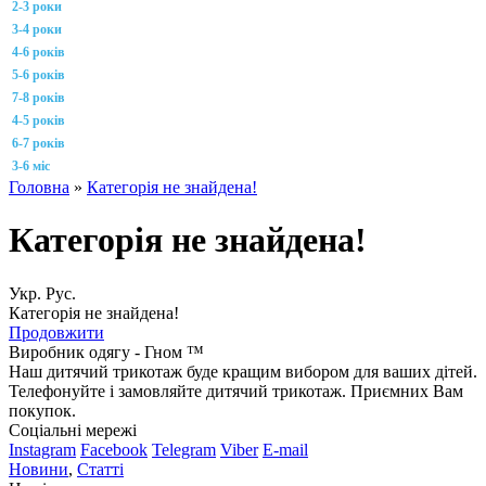
2-3 роки
3-4 роки
4-6 років
5-6 років
7-8 років
4-5 років
6-7 років
3-6 міс
Головна
»
Категорія не знайдена!
Категорія не знайдена!
Укр.
Рус.
Категорія не знайдена!
Продовжити
Виробник одягу - Гном ™
Наш дитячий трикотаж буде кращим вибором для ваших дітей.
Телефонуйте і замовляйте дитячий трикотаж. Приємних Вам
покупок.
Соціальні мережі
Instagram
Facebook
Telegram
Viber
E-mail
Новини
,
Статті