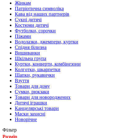
Жінкам
Патріотична символіка
Кава від наших партнерів
Сукні дитячі
Костюми дитячі
Футболки, сорочки
Піжами
Водолазки, джемпери, куртки
Спідня білизна
Вишиванки
Шкільна група
Куртки, конверти, комбінезони
Колготки, шкарпетки
Шапки, рукавички
Взуття
Товари для дому
Сумки, рюкзаки
Товари для новороджених
Дитячі іграшки
Канцелярські товари
Маски захисні
Новорічне
Фільтр
Розмір