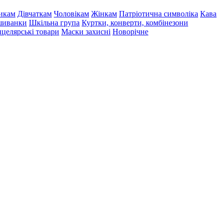
икам
Дівчаткам
Чоловікам
Жінкам
Патріотична символіка
Кава
иванки
Шкільна група
Куртки, конверти, комбінезони
целярські товари
Маски захисні
Новорічне