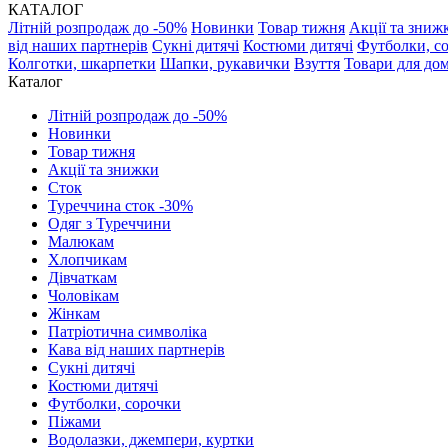
КАТАЛОГ
Літній розпродаж до -50%
Новинки
Товар тижня
Акції та зниж
від наших партнерів
Сукні дитячі
Костюми дитячі
Футболки, с
Колготки, шкарпетки
Шапки, рукавички
Взуття
Товари для до
Каталог
Літній розпродаж до -50%
Новинки
Товар тижня
Акції та знижки
Сток
Туреччина сток -30%
Одяг з Туреччини
Малюкам
Хлопчикам
Дівчаткам
Чоловікам
Жінкам
Патріотична символіка
Кава від наших партнерів
Сукні дитячі
Костюми дитячі
Футболки, сорочки
Піжами
Водолазки, джемпери, куртки