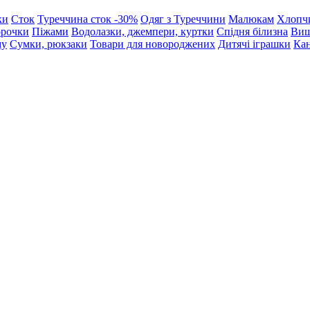
ки
Сток
Туреччина сток -30%
Одяг з Туреччини
Малюкам
Хлопч
орочки
Піжами
Водолазки, джемпери, куртки
Спідня білизна
Виш
му
Сумки, рюкзаки
Товари для новороджених
Дитячі іграшки
Кан