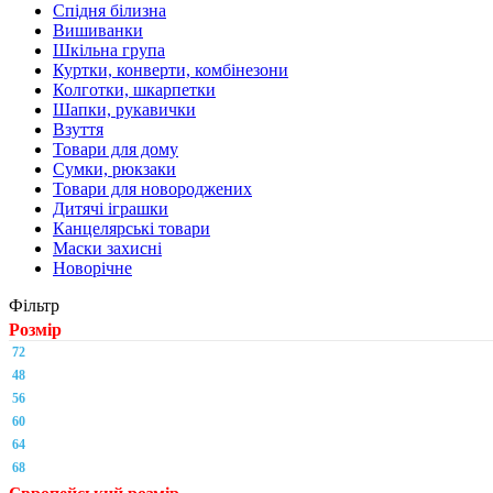
Спідня білизна
Вишиванки
Шкільна група
Куртки, конверти, комбінезони
Колготки, шкарпетки
Шапки, рукавички
Взуття
Товари для дому
Сумки, рюкзаки
Товари для новороджених
Дитячі іграшки
Канцелярські товари
Маски захисні
Новорічне
Фільтр
Розмір
72
48
56
60
64
68