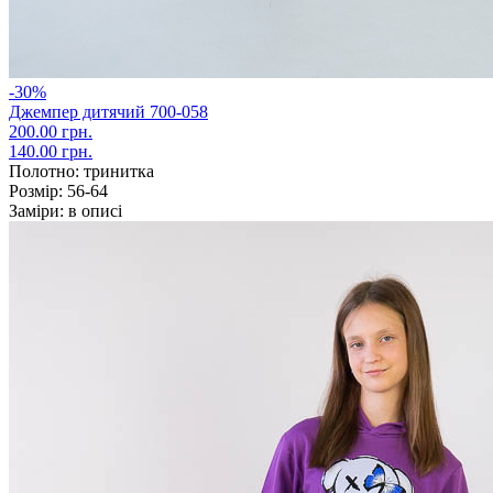
-30%
Джемпер дитячий 700-058
200.00 грн.
140.00 грн.
Полотно:
тринитка
Розмір:
56-64
Заміри:
в описі