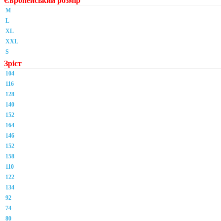
Європейський розмір
M
L
XL
XXL
S
Зріст
104
116
128
140
152
164
146
152
158
110
122
134
92
74
80