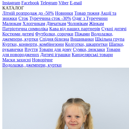
Instagram
Facebook
Telegram
Viber
E-mail
КАТАЛОГ
Літній розпродаж до -50%
Новинки
Товар тижня
Акції та
знижки
Сток
Туреччина сток -30%
Одяг з Туреччини
Малюкам
Хлопчикам
Дівчаткам
Чоловікам
Жінкам
Патріотична символіка
Кава від наших партнерів
Сукні дитячі
Костюми дитячі
Футболки, сорочки
Піжами
Водолазки,
джемпери, куртки
Спідня білизна
Вишиванки
Шкільна група
Куртки, конверти, комбінезони
Колготки, шкарпетки
Шапки,
рукавички
Взуття
Товари для дому
Сумки, рюкзаки
Товари
для новороджених
Дитячі іграшки
Канцелярські товари
Маски захисні
Новорічне
Водолазки, джемпери, куртки