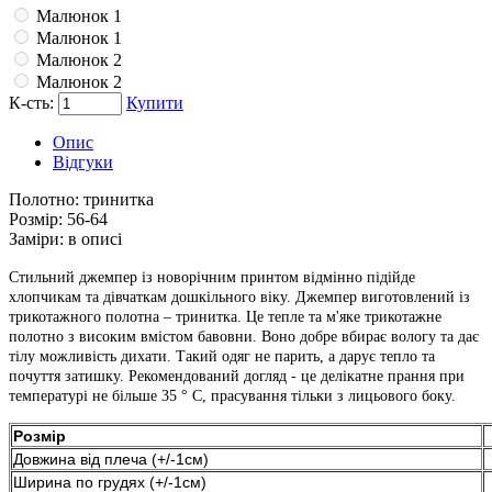
Малюнок 1
Малюнок 1
Малюнок 2
Малюнок 2
К-сть:
Купити
Опис
Відгуки
Полотно:
тринитка
Розмір:
56-64
Заміри:
в описі
Стильний джемпер із новорічним принтом відмінно підійде
хлопчикам та дівчаткам дошкільного віку. Джемпер виготовлений із
трикотажного полотна – тринитка. Це тепле та м'яке трикотажне
полотно з високим вмістом бавовни. Воно добре вбирає вологу та дає
тілу можливість дихати. Такий одяг не парить, а дарує тепло та
почуття затишку. Рекомендований догляд - це делікатне прання при
температурі не більше 35 ° C, прасування тільки з лицьового боку.
Розмір
Довжина від плеча (+/-1см)
Ширина по грудях (+/-1см)