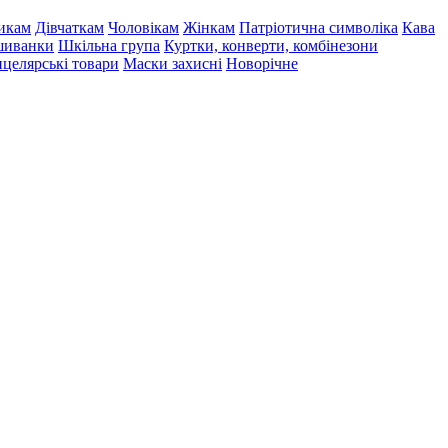
икам
Дівчаткам
Чоловікам
Жінкам
Патріотична символіка
Кава
иванки
Шкільна група
Куртки, конверти, комбінезони
целярські товари
Маски захисні
Новорічне