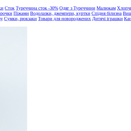
ки
Сток
Туреччина сток -30%
Одяг з Туреччини
Малюкам
Хлопч
орочки
Піжами
Водолазки, джемпери, куртки
Спідня білизна
Виш
му
Сумки, рюкзаки
Товари для новороджених
Дитячі іграшки
Кан