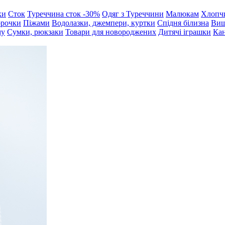
ки
Сток
Туреччина сток -30%
Одяг з Туреччини
Малюкам
Хлопч
орочки
Піжами
Водолазки, джемпери, куртки
Спідня білизна
Виш
му
Сумки, рюкзаки
Товари для новороджених
Дитячі іграшки
Кан