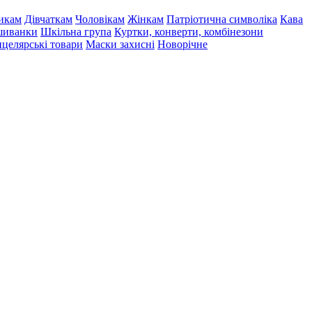
икам
Дівчаткам
Чоловікам
Жінкам
Патріотична символіка
Кава
иванки
Шкільна група
Куртки, конверти, комбінезони
целярські товари
Маски захисні
Новорічне