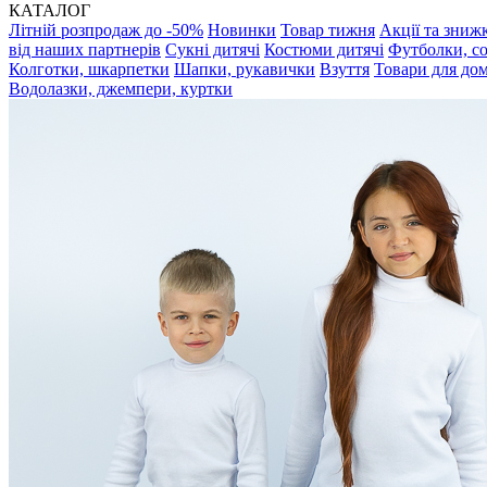
КАТАЛОГ
Літній розпродаж до -50%
Новинки
Товар тижня
Акції та зниж
від наших партнерів
Сукні дитячі
Костюми дитячі
Футболки, с
Колготки, шкарпетки
Шапки, рукавички
Взуття
Товари для до
Водолазки, джемпери, куртки