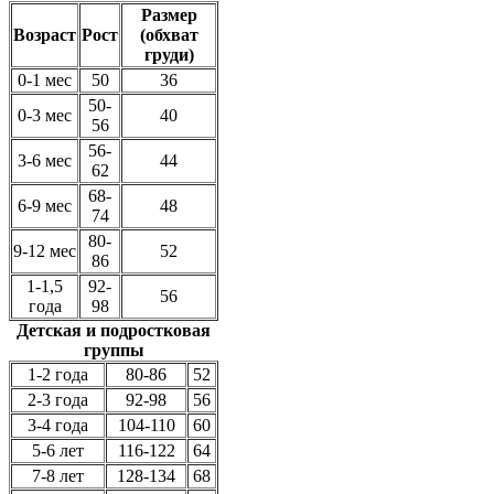
Размер
Возраст
Рост
(обхват
груди)
0-1 мес
50
36
50-
0-3 мес
40
56
56-
3-6 мес
44
62
68-
6-9 мес
48
74
80-
9-12 мес
52
86
1-1,5
92-
56
года
98
Детская и подростковая
группы
1-2 года
80-86
52
2-3 года
92-98
56
3-4 года
104-110
60
5-6 лет
116-122
64
7-8 лет
128-134
68