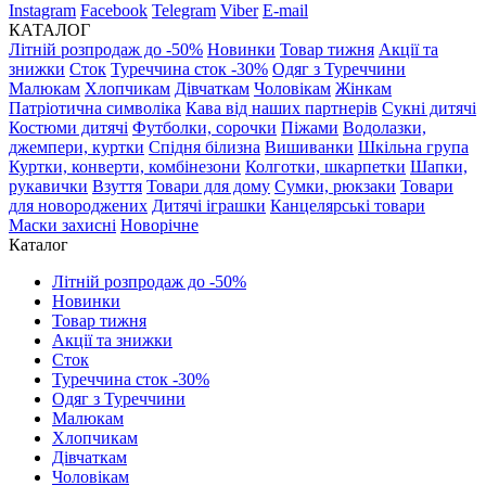
Instagram
Facebook
Telegram
Viber
E-mail
КАТАЛОГ
Літній розпродаж до -50%
Новинки
Товар тижня
Акції та
знижки
Сток
Туреччина сток -30%
Одяг з Туреччини
Малюкам
Хлопчикам
Дівчаткам
Чоловікам
Жінкам
Патріотична символіка
Кава від наших партнерів
Сукні дитячі
Костюми дитячі
Футболки, сорочки
Піжами
Водолазки,
джемпери, куртки
Спідня білизна
Вишиванки
Шкільна група
Куртки, конверти, комбінезони
Колготки, шкарпетки
Шапки,
рукавички
Взуття
Товари для дому
Сумки, рюкзаки
Товари
для новороджених
Дитячі іграшки
Канцелярські товари
Маски захисні
Новорічне
Каталог
Літній розпродаж до -50%
Новинки
Товар тижня
Акції та знижки
Сток
Туреччина сток -30%
Одяг з Туреччини
Малюкам
Хлопчикам
Дівчаткам
Чоловікам