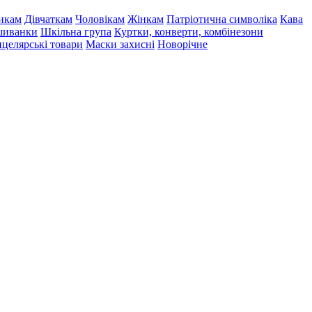
икам
Дівчаткам
Чоловікам
Жінкам
Патріотична символіка
Кава
иванки
Шкільна група
Куртки, конверти, комбінезони
целярські товари
Маски захисні
Новорічне