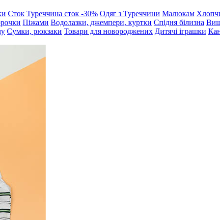
ки
Сток
Туреччина сток -30%
Одяг з Туреччини
Малюкам
Хлопч
орочки
Піжами
Водолазки, джемпери, куртки
Спідня білизна
Виш
му
Сумки, рюкзаки
Товари для новороджених
Дитячі іграшки
Кан