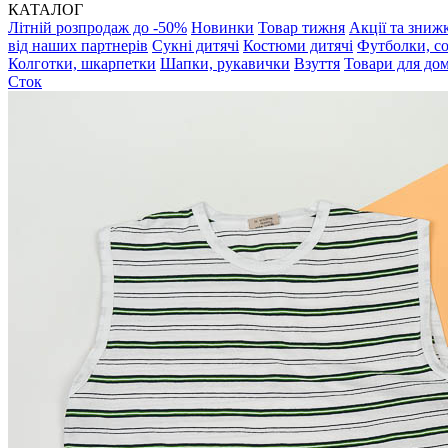
КАТАЛОГ
Літній розпродаж до -50%
Новинки
Товар тижня
Акції та зниж
від наших партнерів
Сукні дитячі
Костюми дитячі
Футболки, с
Колготки, шкарпетки
Шапки, рукавички
Взуття
Товари для до
Сток