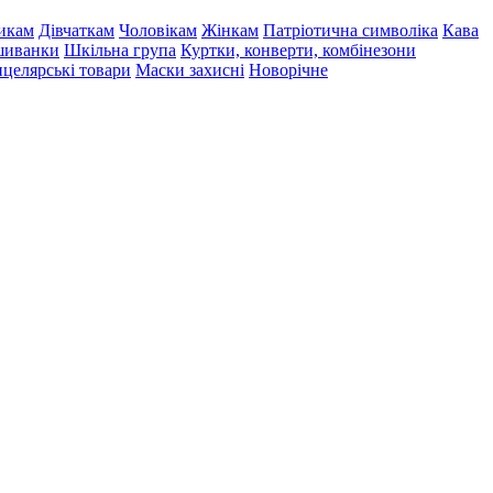
икам
Дівчаткам
Чоловікам
Жінкам
Патріотична символіка
Кава
иванки
Шкільна група
Куртки, конверти, комбінезони
целярські товари
Маски захисні
Новорічне