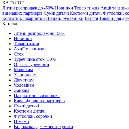
КАТАЛОГ
Літній розпродаж до -50%
Новинки
Товар тижня
Акції та зниж
від наших партнерів
Сукні дитячі
Костюми дитячі
Футболки, с
Колготки, шкарпетки
Шапки, рукавички
Взуття
Товари для до
Каталог
Літній розпродаж до -50%
Новинки
Товар тижня
Акції та знижки
Сток
Туреччина сток -30%
Одяг з Туреччини
Малюкам
Хлопчикам
Дівчаткам
Чоловікам
Жінкам
Патріотична символіка
Кава від наших партнерів
Сукні дитячі
Костюми дитячі
Футболки, сорочки
Піжами
Водолазки, джемпери, куртки