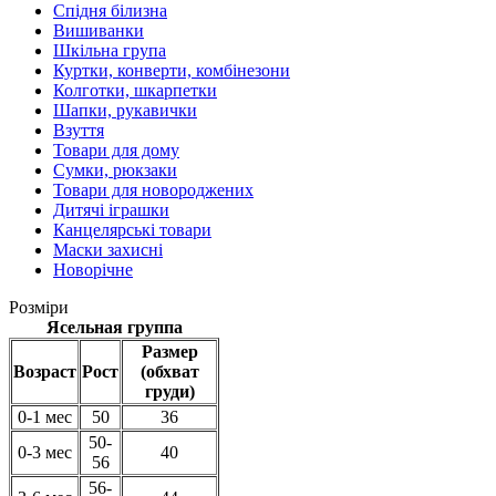
Спідня білизна
Вишиванки
Шкільна група
Куртки, конверти, комбінезони
Колготки, шкарпетки
Шапки, рукавички
Взуття
Товари для дому
Сумки, рюкзаки
Товари для новороджених
Дитячі іграшки
Канцелярські товари
Маски захисні
Новорічне
Розміри
Ясельная группа
Размер
Возраст
Рост
(обхват
груди)
0-1 мес
50
36
50-
0-3 мес
40
56
56-