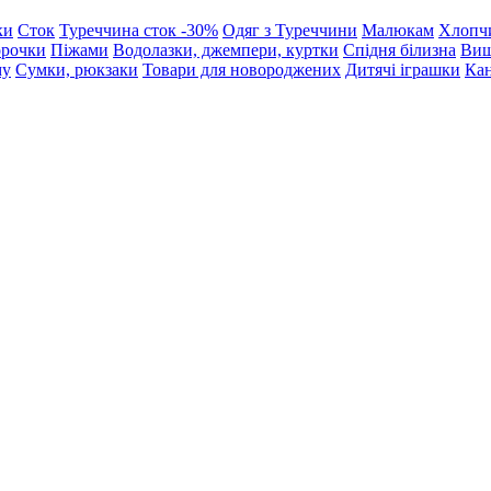
ки
Сток
Туреччина сток -30%
Одяг з Туреччини
Малюкам
Хлопч
орочки
Піжами
Водолазки, джемпери, куртки
Спідня білизна
Виш
му
Сумки, рюкзаки
Товари для новороджених
Дитячі іграшки
Кан