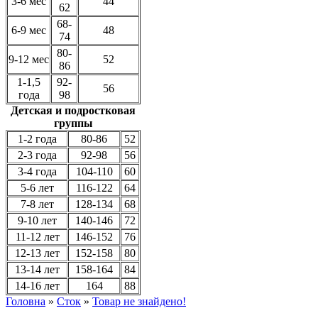
3-6 мес
44
62
68-
6-9 мес
48
74
80-
9-12 мес
52
86
1-1,5
92-
56
года
98
Детская и подростковая
группы
1-2 года
80-86
52
2-3 года
92-98
56
3-4 года
104-110
60
5-6 лет
116-122
64
7-8 лет
128-134
68
9-10 лет
140-146
72
11-12 лет
146-152
76
12-13 лет
152-158
80
13-14 лет
158-164
84
14-16 лет
164
88
Головна
»
Сток
»
Товар не знайдено!