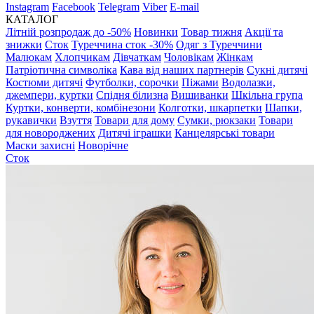
Instagram
Facebook
Telegram
Viber
E-mail
КАТАЛОГ
Літній розпродаж до -50%
Новинки
Товар тижня
Акції та
знижки
Сток
Туреччина сток -30%
Одяг з Туреччини
Малюкам
Хлопчикам
Дівчаткам
Чоловікам
Жінкам
Патріотична символіка
Кава від наших партнерів
Сукні дитячі
Костюми дитячі
Футболки, сорочки
Піжами
Водолазки,
джемпери, куртки
Спідня білизна
Вишиванки
Шкільна група
Куртки, конверти, комбінезони
Колготки, шкарпетки
Шапки,
рукавички
Взуття
Товари для дому
Сумки, рюкзаки
Товари
для новороджених
Дитячі іграшки
Канцелярські товари
Маски захисні
Новорічне
Сток