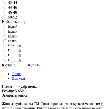
42-44
44-46
46-48
50-52
Виберіть колір
Білий
Білий
Білий
Білий
Чорний
Чорний
Чорний
Чорний
К-сть:
Купити
Опис
Відгуки
Полотно:
кулір пеньє
Розмір:
50-52
Заміри:
в описі
Жіноча футболка від ТМ "Гном" прикрашена яскравим малюнком у
патріотичній тематиці. Виготовлено виріб із тонкого трикотажного