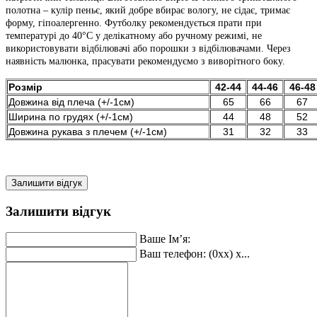
полотна – кулір пеньє, який добре вбирає вологу, не сідає, тримає
форму, гіпоалергенно. Футболку рекомендується прати при
температурі до 40°С у делікатному або ручному режимі, не
використовувати відбілювачі або порошки з відбілювачами. Через
наявність малюнка, прасувати рекомендуємо з виворітного боку.
Розмір
42-44
44-46
46-48
Довжина від плеча (+/-1см)
65
66
67
Ширина по грудях (+/-1см)
44
48
52
Довжина рукава з плечем (+/-1см)
31
32
33
Залишити відгук
Залишити відгук
Ваше Ім’я:
Ваш телефон: (0xx) x...