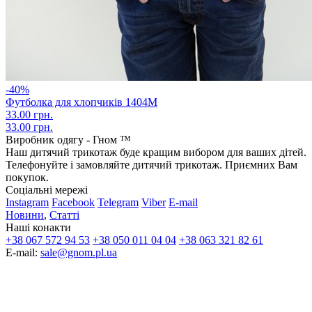
-40%
Футболка для хлопчиків 1404М
33.00 грн.
33.00 грн.
Виробник одягу - Гном ™
Наш дитячий трикотаж буде кращим вибором для ваших дітей.
Телефонуйте і замовляйте дитячий трикотаж. Приємних Вам
покупок.
Соціальні мережі
Instagram
Facebook
Telegram
Viber
E-mail
Новини
,
Статті
Наші конакти
+38 067 572 94 53
+38 050 011 04 04
+38 063 321 82 61
E-mail:
sale@gnom.pl.ua