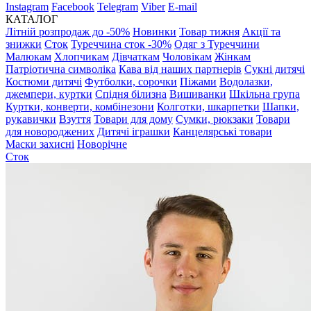
Instagram
Facebook
Telegram
Viber
E-mail
КАТАЛОГ
Літній розпродаж до -50%
Новинки
Товар тижня
Акції та
знижки
Сток
Туреччина сток -30%
Одяг з Туреччини
Малюкам
Хлопчикам
Дівчаткам
Чоловікам
Жінкам
Патріотична символіка
Кава від наших партнерів
Сукні дитячі
Костюми дитячі
Футболки, сорочки
Піжами
Водолазки,
джемпери, куртки
Спідня білизна
Вишиванки
Шкільна група
Куртки, конверти, комбінезони
Колготки, шкарпетки
Шапки,
рукавички
Взуття
Товари для дому
Сумки, рюкзаки
Товари
для новороджених
Дитячі іграшки
Канцелярські товари
Маски захисні
Новорічне
Сток