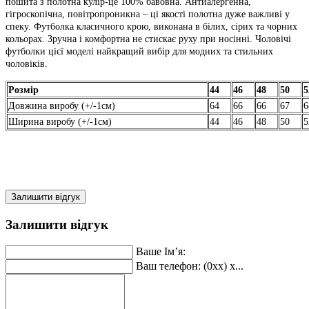
пошита з полотна кулір-це 100% бавовна.
Антиалергенна,
гігроскопічна, повітропроникна – ці якості полотна дуже важливі у
спеку.
Футболка класичного крою, виконана в білих, сірих та чорних
кольорах.
Зручна і комфортна не стискає руху при носінні.
Чоловічі
футболки цієї моделі найкращий вибір для модних та стильних
чоловіків.
Розмір
44
46
48
50
5
Довжина виробу (+/-1см)
64
66
66
67
6
Ширина виробу (+/-1см)
44
46
48
50
5
Залишити відгук
Залишити відгук
Ваше Ім’я:
Ваш телефон: (0xx) x...