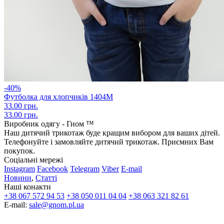
-40%
Футболка для хлопчиків 1404М
33.00 грн.
33.00 грн.
Виробник одягу - Гном ™
Наш дитячий трикотаж буде кращим вибором для ваших дітей.
Телефонуйте і замовляйте дитячий трикотаж. Приємних Вам
покупок.
Соціальні мережі
Instagram
Facebook
Telegram
Viber
E-mail
Новини
,
Статті
Наші конакти
+38 067 572 94 53
+38 050 011 04 04
+38 063 321 82 61
E-mail:
sale@gnom.pl.ua