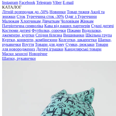
Instagram
Facebook
Telegram
Viber
E-mail
КАТАЛОГ
Літній розпродаж до -50%
Новинки
Товар тижня
Акції та
знижки
Сток
Туреччина сток -30%
Одяг з Туреччини
Малюкам
Хлопчикам
Дівчаткам
Чоловікам
Жінкам
Патріотична символіка
Кава від наших партнерів
Сукні дитячі
Костюми дитячі
Футболки, сорочки
Піжами
Водолазки,
джемпери, куртки
Спідня білизна
Вишиванки
Шкільна група
Куртки, конверти, комбінезони
Колготки, шкарпетки
Шапки,
рукавички
Взуття
Товари для дому
Сумки, рюкзаки
Товари
для новороджених
Дитячі іграшки
Канцелярські товари
Маски захисні
Новорічне
Шапки, рукавички