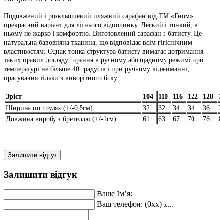
Подовжений і розкльошений пляжний сарафан від ТМ «Гном»
прекрасний варіант для літнього відпочинку. Легкий і тонкий, в
ньому не жарко і комфортно. Виготовлений сарафан з батисту. Це
натуральна бавовняна тканина, що відповідає всім гігієнічним
властивостям. Однак тонка структура батисту вимагає дотримання
таких правил догляду: прання в ручному або щадному режимі при
температурі не більше 40 градусів і при ручному віджиманні;
прасування тільки з виворітного боку.
Зріст
104
110
116
122
128
Ширина по грудях (+/-0,5см)
32
32
34
34
36
Довжина виробу
з бретеллю
(+/-1см)
61
63
67
70
76
Залишити відгук
Залишити відгук
Ваше Ім’я:
Ваш телефон: (0xx) x...