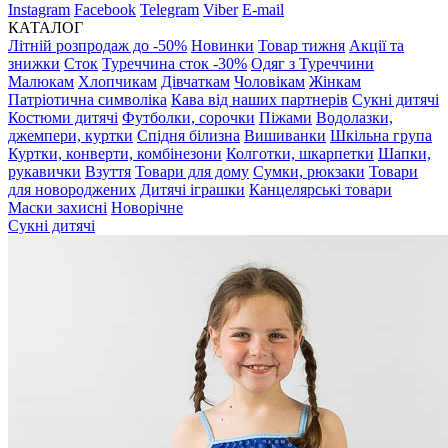
Instagram
Facebook
Telegram
Viber
E-mail
КАТАЛОГ
Літній розпродаж до -50%
Новинки
Товар тижня
Акції та
знижки
Сток
Туреччина сток -30%
Одяг з Туреччини
Малюкам
Хлопчикам
Дівчаткам
Чоловікам
Жінкам
Патріотична символіка
Кава від наших партнерів
Сукні дитячі
Костюми дитячі
Футболки, сорочки
Піжами
Водолазки,
джемпери, куртки
Спідня білизна
Вишиванки
Шкільна група
Куртки, конверти, комбінезони
Колготки, шкарпетки
Шапки,
рукавички
Взуття
Товари для дому
Сумки, рюкзаки
Товари
для новороджених
Дитячі іграшки
Канцелярські товари
Маски захисні
Новорічне
Сукні дитячі