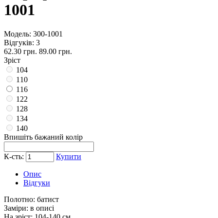
1001
Модель:
300-1001
Відгуків: 3
62.30 грн.
89.00 грн.
Зріст
104
110
116
122
128
134
140
Впишіть бажаний колір
К-сть:
Купити
Опис
Відгуки
Полотно:
батист
Заміри:
в описі
На зріст:
104-140 см