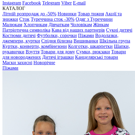
Instagram
Facebook
Telegram
Viber
E-mail
КАТАЛОГ
Літній розпродаж до -50%
Новинки
Товар тижня
Акції та
знижки
Сток
Туреччина сток -30%
Одяг з Туреччини
Малюкам
Хлопчикам
Дівчаткам
Чоловікам
Жінкам
Патріотична символіка
Кава від наших партнерів
Сукні дитячі
Костюми дитячі
Футболки, сорочки
Піжами
Водолазки,
джемпери, куртки
Спідня білизна
Вишиванки
Шкільна група
Куртки, конверти, комбінезони
Колготки, шкарпетки
Шапки,
рукавички
Взуття
Товари для дому
Сумки, рюкзаки
Товари
для новороджених
Дитячі іграшки
Канцелярські товари
Маски захисні
Новорічне
Піжами