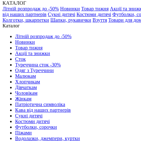
КАТАЛОГ
Літній розпродаж до -50%
Новинки
Товар тижня
Акції та зниж
від наших партнерів
Сукні дитячі
Костюми дитячі
Футболки, с
Колготки, шкарпетки
Шапки, рукавички
Взуття
Товари для до
Каталог
Літній розпродаж до -50%
Новинки
Товар тижня
Акції та знижки
Сток
Туреччина сток -30%
Одяг з Туреччини
Малюкам
Хлопчикам
Дівчаткам
Чоловікам
Жінкам
Патріотична символіка
Кава від наших партнерів
Сукні дитячі
Костюми дитячі
Футболки, сорочки
Піжами
Водолазки, джемпери, куртки