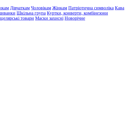
икам
Дівчаткам
Чоловікам
Жінкам
Патріотична символіка
Кава
иванки
Шкільна група
Куртки, конверти, комбінезони
целярські товари
Маски захисні
Новорічне