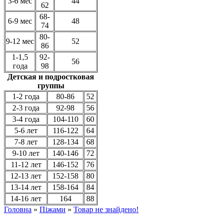
3-6 мес
44
62
68-
6-9 мес
48
74
80-
9-12 мес
52
86
1-1,5
92-
56
года
98
Детская и подростковая
группы
1-2 года
80-86
52
2-3 года
92-98
56
3-4 года
104-110
60
5-6 лет
116-122
64
7-8 лет
128-134
68
9-10 лет
140-146
72
11-12 лет
146-152
76
12-13 лет
152-158
80
13-14 лет
158-164
84
14-16 лет
164
88
Головна
»
Піжами
»
Товар не знайдено!