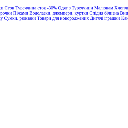
ки
Сток
Туреччина сток -30%
Одяг з Туреччини
Малюкам
Хлопч
орочки
Піжами
Водолазки, джемпери, куртки
Спідня білизна
Виш
му
Сумки, рюкзаки
Товари для новороджених
Дитячі іграшки
Кан