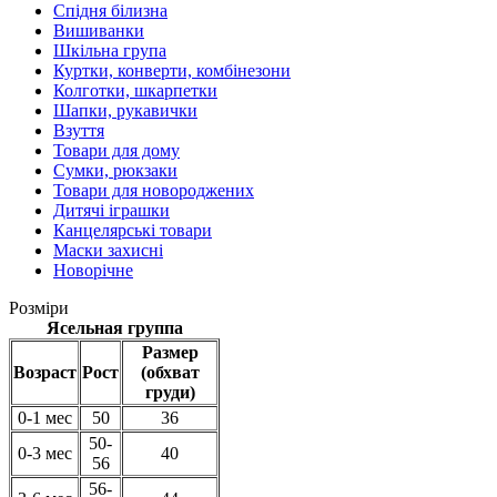
Спідня білизна
Вишиванки
Шкільна група
Куртки, конверти, комбінезони
Колготки, шкарпетки
Шапки, рукавички
Взуття
Товари для дому
Сумки, рюкзаки
Товари для новороджених
Дитячі іграшки
Канцелярські товари
Маски захисні
Новорічне
Розміри
Ясельная группа
Размер
Возраст
Рост
(обхват
груди)
0-1 мес
50
36
50-
0-3 мес
40
56
56-