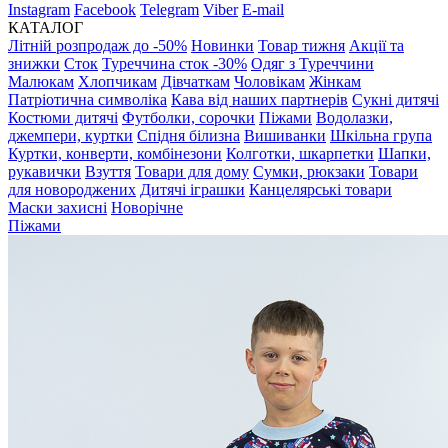
Instagram
Facebook
Telegram
Viber
E-mail
КАТАЛОГ
Літній розпродаж до -50%
Новинки
Товар тижня
Акції та
знижки
Сток
Туреччина сток -30%
Одяг з Туреччини
Малюкам
Хлопчикам
Дівчаткам
Чоловікам
Жінкам
Патріотична символіка
Кава від наших партнерів
Сукні дитячі
Костюми дитячі
Футболки, сорочки
Піжами
Водолазки,
джемпери, куртки
Спідня білизна
Вишиванки
Шкільна група
Куртки, конверти, комбінезони
Колготки, шкарпетки
Шапки,
рукавички
Взуття
Товари для дому
Сумки, рюкзаки
Товари
для новороджених
Дитячі іграшки
Канцелярські товари
Маски захисні
Новорічне
Піжами