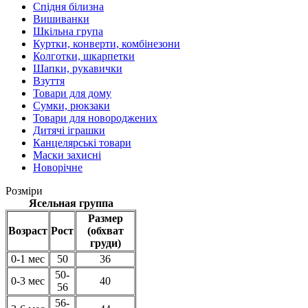
Спідня білизна
Вишиванки
Шкільна група
Куртки, конверти, комбінезони
Колготки, шкарпетки
Шапки, рукавички
Взуття
Товари для дому
Сумки, рюкзаки
Товари для новороджених
Дитячі іграшки
Канцелярські товари
Маски захисні
Новорічне
Розміри
Ясельная группа
Размер
Возраст
Рост
(обхват
груди)
0-1 мес
50
36
50-
0-3 мес
40
56
56-