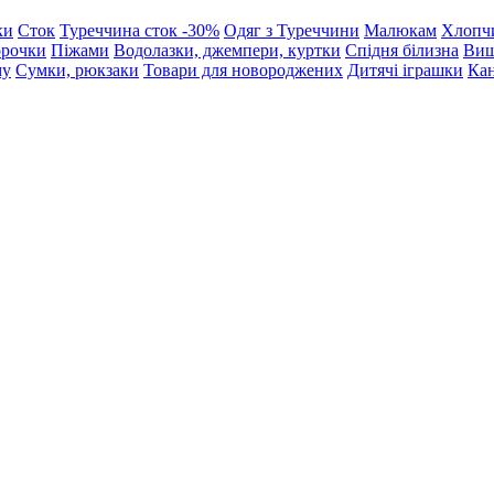
ки
Сток
Туреччина сток -30%
Одяг з Туреччини
Малюкам
Хлопч
орочки
Піжами
Водолазки, джемпери, куртки
Спідня білизна
Виш
му
Сумки, рюкзаки
Товари для новороджених
Дитячі іграшки
Кан