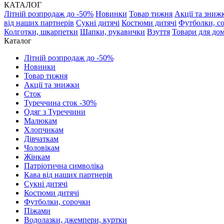
КАТАЛОГ
Літній розпродаж до -50%
Новинки
Товар тижня
Акції та зниж
від наших партнерів
Сукні дитячі
Костюми дитячі
Футболки, с
Колготки, шкарпетки
Шапки, рукавички
Взуття
Товари для до
Каталог
Літній розпродаж до -50%
Новинки
Товар тижня
Акції та знижки
Сток
Туреччина сток -30%
Одяг з Туреччини
Малюкам
Хлопчикам
Дівчаткам
Чоловікам
Жінкам
Патріотична символіка
Кава від наших партнерів
Сукні дитячі
Костюми дитячі
Футболки, сорочки
Піжами
Водолазки, джемпери, куртки