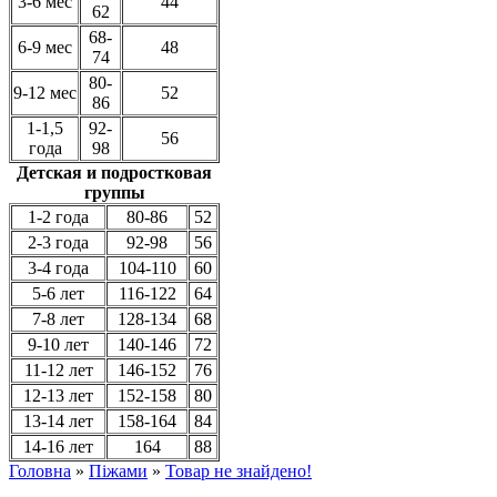
3-6 мес
44
62
68-
6-9 мес
48
74
80-
9-12 мес
52
86
1-1,5
92-
56
года
98
Детская и подростковая
группы
1-2 года
80-86
52
2-3 года
92-98
56
3-4 года
104-110
60
5-6 лет
116-122
64
7-8 лет
128-134
68
9-10 лет
140-146
72
11-12 лет
146-152
76
12-13 лет
152-158
80
13-14 лет
158-164
84
14-16 лет
164
88
Головна
»
Піжами
»
Товар не знайдено!