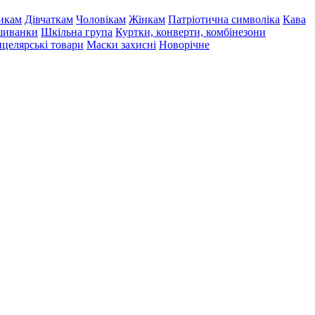
икам
Дівчаткам
Чоловікам
Жінкам
Патріотична символіка
Кава
иванки
Шкільна група
Куртки, конверти, комбінезони
целярські товари
Маски захисні
Новорічне