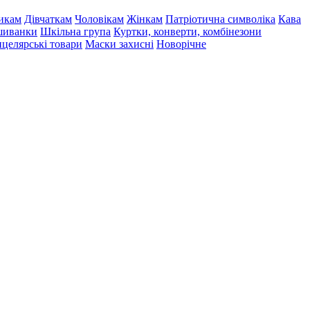
икам
Дівчаткам
Чоловікам
Жінкам
Патріотична символіка
Кава
иванки
Шкільна група
Куртки, конверти, комбінезони
целярські товари
Маски захисні
Новорічне