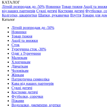
КАТАЛОГ
Літній розпродаж до -50%
Новинки
Товар тижня
Акції та зниж
від наших партнерів
Сукні дитячі
Костюми дитячі
Футболки, с
Колготки, шкарпетки
Шапки, рукавички
Взуття
Товари для до
Каталог
Літній розпродаж до -50%
Новинки
Товар тижня
Акції та знижки
Сток
Туреччина сток -30%
Одяг з Туреччини
Малюкам
Хлопчикам
Дівчаткам
Чоловікам
Жінкам
Патріотична символіка
Кава від наших партнерів
Сукні дитячі
Костюми дитячі
Футболки, сорочки
Піжами
Водолазки, джемпери, куртки