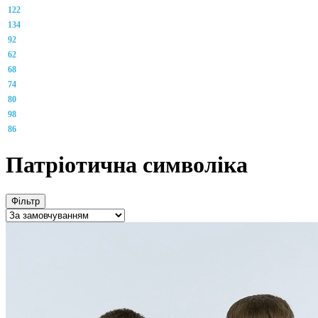
122
134
92
62
68
74
80
98
86
Патріотична символіка
Фільтр