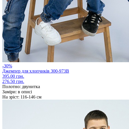
-30%
Джемпер для хлопчиків 300-973В
395.00 грн.
276.50 грн.
Полотно:
двунитка
Заміри:
в описі
На зріст:
116-146 см