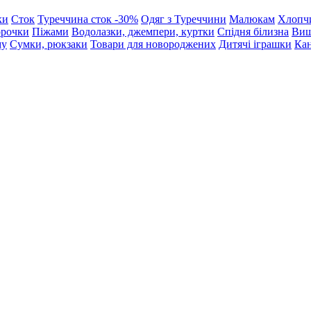
ки
Сток
Туреччина сток -30%
Одяг з Туреччини
Малюкам
Хлопч
орочки
Піжами
Водолазки, джемпери, куртки
Спідня білизна
Виш
му
Сумки, рюкзаки
Товари для новороджених
Дитячі іграшки
Кан