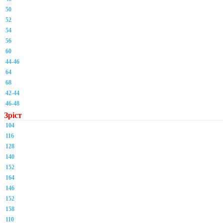
50
52
54
56
60
44-46
64
68
42-44
46-48
Зріст
104
116
128
140
152
164
146
152
158
110