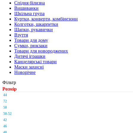
Спідня білизна
Вишиванки
Шкільна група
Куртки, конверти, комбінезони
Колготки, шкарпетки
Шапки, рукавички
Взуття
Товари для дому
Сумки, рюкзаки
Товари для новороджених
Дитячі іграшки
Канцелярські товари
Маски захисні
Новорічне
Фільтр
Розмір
44
72
50
50-52
42
46
48