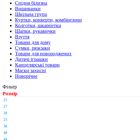
Спідня білизна
Вишиванки
Шкільна група
Куртки, конверти, комбінезони
Колготки, шкарпетки
Шапки, рукавички
Взуття
Товари для дому
Сумки, рюкзаки
Товари для новороджених
Дитячі іграшки
Канцелярські товари
Маски захисні
Новорічне
Фільтр
Розмір
25
27
29
23
36
40
44