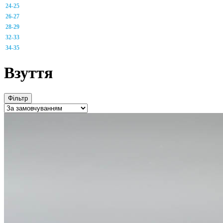
24-25
26-27
28-29
32-33
34-35
Взуття
Фільтр