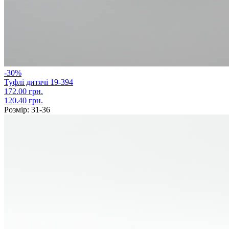
-30%
Туфлі дитячі 19-394
172.00 грн.
120.40 грн.
Розмір:
31-36