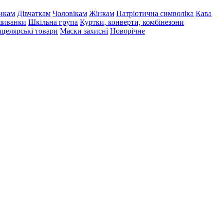
икам
Дівчаткам
Чоловікам
Жінкам
Патріотична символіка
Кава
иванки
Шкільна група
Куртки, конверти, комбінезони
целярські товари
Маски захисні
Новорічне