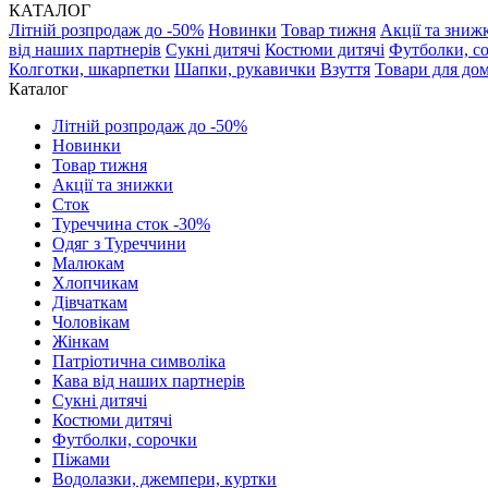
КАТАЛОГ
Літній розпродаж до -50%
Новинки
Товар тижня
Акції та зниж
від наших партнерів
Сукні дитячі
Костюми дитячі
Футболки, с
Колготки, шкарпетки
Шапки, рукавички
Взуття
Товари для до
Каталог
Літній розпродаж до -50%
Новинки
Товар тижня
Акції та знижки
Сток
Туреччина сток -30%
Одяг з Туреччини
Малюкам
Хлопчикам
Дівчаткам
Чоловікам
Жінкам
Патріотична символіка
Кава від наших партнерів
Сукні дитячі
Костюми дитячі
Футболки, сорочки
Піжами
Водолазки, джемпери, куртки