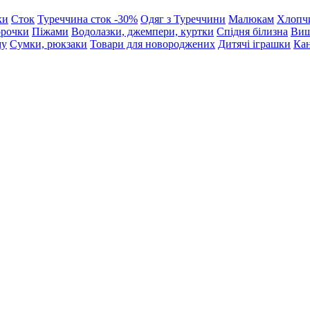
ки
Сток
Туреччина сток -30%
Одяг з Туреччини
Малюкам
Хлопч
орочки
Піжами
Водолазки, джемпери, куртки
Спідня білизна
Виш
му
Сумки, рюкзаки
Товари для новороджених
Дитячі іграшки
Кан