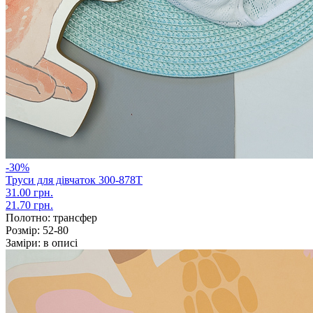
-30%
Труси для дівчаток 300-878Т
31.00 грн.
21.70 грн.
Полотно:
трансфер
Розмір:
52-80
Заміри:
в описі