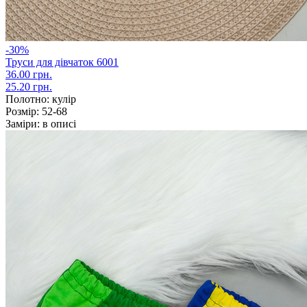
-30%
Труси для дівчаток 6001
36.00 грн.
25.20 грн.
Полотно:
кулір
Розмір:
52-68
Заміри:
в описі