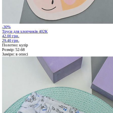
-30%
Труси для хлопчиків 402К
42.00 грн.
29.40 грн.
Полотно:
кулір
Розмір:
52-68
Заміри:
в описі