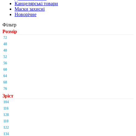
Канцелярські товари
Маски захисні
Новорічне
Фільтр
Розмір
72
48
48
52
56
60
64
68
76
Зріст
104
116
128
110
122
134