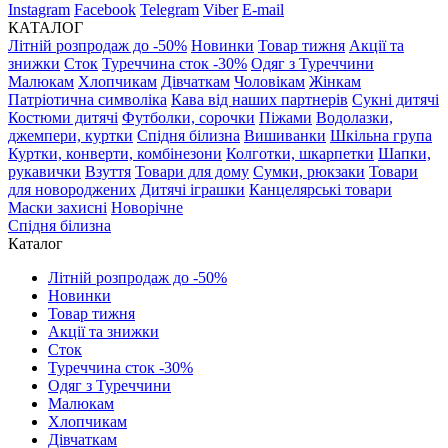
Instagram
Facebook
Telegram
Viber
E-mail
КАТАЛОГ
Літній розпродаж до -50%
Новинки
Товар тижня
Акції та
знижки
Сток
Туреччина сток -30%
Одяг з Туреччини
Малюкам
Хлопчикам
Дівчаткам
Чоловікам
Жінкам
Патріотична символіка
Кава від наших партнерів
Сукні дитячі
Костюми дитячі
Футболки, сорочки
Піжами
Водолазки,
джемпери, куртки
Спідня білизна
Вишиванки
Шкільна група
Куртки, конверти, комбінезони
Колготки, шкарпетки
Шапки,
рукавички
Взуття
Товари для дому
Сумки, рюкзаки
Товари
для новороджених
Дитячі іграшки
Канцелярські товари
Маски захисні
Новорічне
Спідня білизна
Каталог
Літній розпродаж до -50%
Новинки
Товар тижня
Акції та знижки
Сток
Туреччина сток -30%
Одяг з Туреччини
Малюкам
Хлопчикам
Дівчаткам