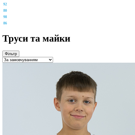
92
80
98
86
Труси та майки
Фільтр