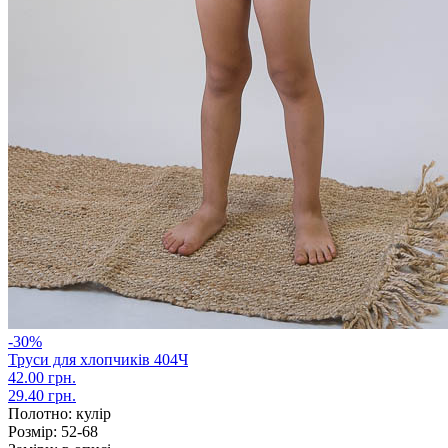
-30%
Труси для хлопчиків 404Ч
42.00 грн.
29.40 грн.
Полотно:
кулір
Розмір:
52-68