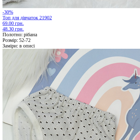
-30%
Топ для дівчаток 21902
69.00 грн.
48.30 грн.
Полотно:
рібана
Розмір:
52-72
Заміри:
в описі