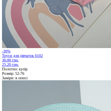
-30%
Труси для дівчаток 6102
36.00 грн.
25.20 грн.
Полотно:
кулір
Розмір:
52-76
Заміри:
в описі