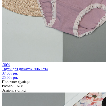
-30%
Труси для дівчаток 300-1294
37.00 грн.
25.90 грн.
Полотно:
фулікра
Розмір:
52-68
Заміри:
в описі