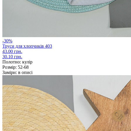
-30%
Труси для хлопчиків 403
43.00 грн.
30.10 грн.
Полотно:
кулір
Розмір:
52-68
Заміри:
в описі