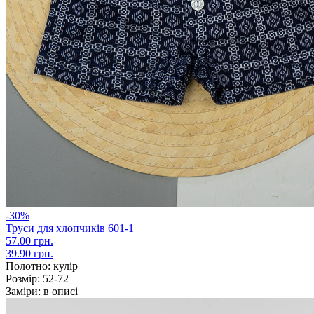
-30%
Труси для хлопчиків 601-1
57.00 грн.
39.90 грн.
Полотно:
кулір
Розмір:
52-72
Заміри:
в описі