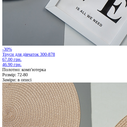
-30%
Труси для дівчаток 300-878
67.00 грн.
46.90 грн.
Полотно:
комп'ютерка
Розмір:
72-80
Заміри:
в описі