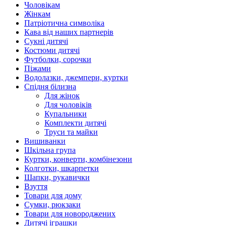
Чоловікам
Жінкам
Патріотична символіка
Кава від наших партнерів
Сукні дитячі
Костюми дитячі
Футболки, сорочки
Піжами
Водолазки, джемпери, куртки
Спідня білизна
Для жінок
Для чоловіків
Купальники
Комплекти дитячі
Труси та майки
Вишиванки
Шкільна група
Куртки, конверти, комбінезони
Колготки, шкарпетки
Шапки, рукавички
Взуття
Товари для дому
Сумки, рюкзаки
Товари для новороджених
Дитячі іграшки