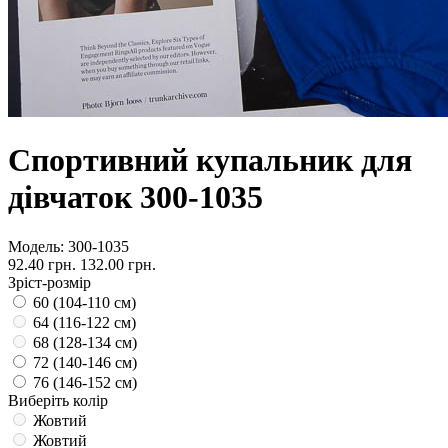
Спортивний купальник для
дівчаток 300-1035
Модель:
300-1035
92.40 грн.
132.00 грн.
Зріст-розмір
60 (104-110 см)
64 (116-122 см)
68 (128-134 см)
72 (140-146 см)
76 (146-152 см)
Виберіть колір
Жовтий
Жовтий