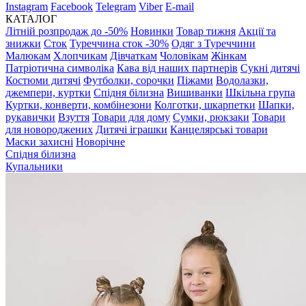
Instagram
Facebook
Telegram
Viber
E-mail
КАТАЛОГ
Літній розпродаж до -50%
Новинки
Товар тижня
Акції та
знижки
Сток
Туреччина сток -30%
Одяг з Туреччини
Малюкам
Хлопчикам
Дівчаткам
Чоловікам
Жінкам
Патріотична символіка
Кава від наших партнерів
Сукні дитячі
Костюми дитячі
Футболки, сорочки
Піжами
Водолазки,
джемпери, куртки
Спідня білизна
Вишиванки
Шкільна група
Куртки, конверти, комбінезони
Колготки, шкарпетки
Шапки,
рукавички
Взуття
Товари для дому
Сумки, рюкзаки
Товари
для новороджених
Дитячі іграшки
Канцелярські товари
Маски захисні
Новорічне
Спідня білизна
Купальники