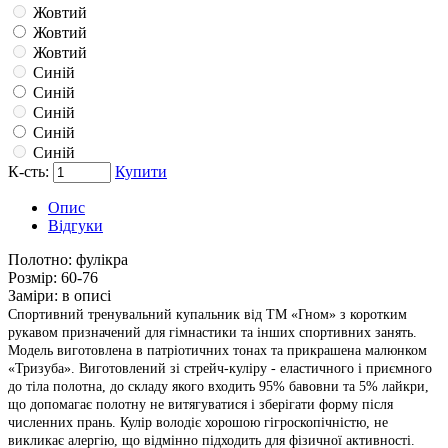
Жовтий
Жовтий
Жовтий
Синій
Синій
Синій
Синій
Синій
К-сть:
Купити
Опис
Відгуки
Полотно:
фулікра
Розмір:
60-76
Заміри:
в описі
Спортивний тренувальний купальник від ТМ «Гном» з коротким
рукавом призначений для гімнастики та інших спортивних занять.
Модель виготовлена в патріотичних тонах та прикрашена малюнком
«Тризуба». Виготовлений зі стрейч-куліру - еластичного і приємного
до тіла полотна, до складу якого входить 95% бавовни та 5% лайкри,
що допомагає полотну не витягуватися і зберігати форму після
численних прань. Кулір володіє хорошою гігроскопічністю, не
викликає алергію, що відмінно підходить для фізичної активності.