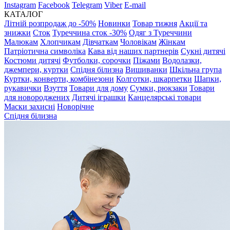
Instagram
Facebook
Telegram
Viber
E-mail
КАТАЛОГ
Літній розпродаж до -50%
Новинки
Товар тижня
Акції та
знижки
Сток
Туреччина сток -30%
Одяг з Туреччини
Малюкам
Хлопчикам
Дівчаткам
Чоловікам
Жінкам
Патріотична символіка
Кава від наших партнерів
Сукні дитячі
Костюми дитячі
Футболки, сорочки
Піжами
Водолазки,
джемпери, куртки
Спідня білизна
Вишиванки
Шкільна група
Куртки, конверти, комбінезони
Колготки, шкарпетки
Шапки,
рукавички
Взуття
Товари для дому
Сумки, рюкзаки
Товари
для новороджених
Дитячі іграшки
Канцелярські товари
Маски захисні
Новорічне
Спідня білизна