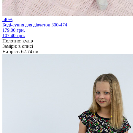
-40%
Боді-сукня для дівчаток 300-474
179.00 грн.
107.40 грн.
Полотно:
кулір
Заміри:
в описі
На зріст:
62-74 см