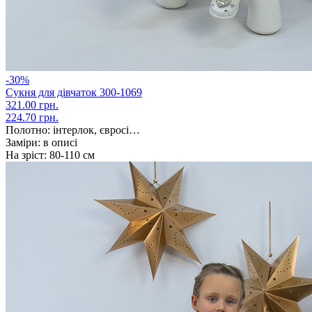
-30%
Сукня для дівчаток 300-1069
321.00 грн.
224.70 грн.
Полотно:
інтерлок, євросі…
Заміри:
в описі
На зріст:
80-110 см