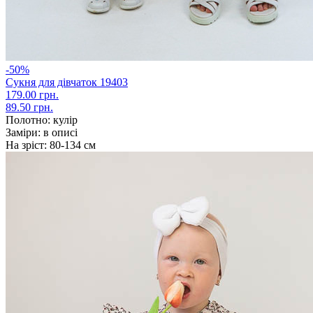
-50%
Сукня для дівчаток 19403
179.00 грн.
89.50 грн.
Полотно:
кулір
Заміри:
в описі
На зріст:
80-134 см