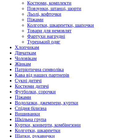
Костюми, комплекти
Повзунки, штанці, шорти
Льолі, кофточки
Піжами
Колготки, шкарпетки, шапочки
Товари для немовлят
Фартухи нагрудні
Турецький одяг
Хлопчикам
Дівчаткам
Чоловікам
Жінкам
Патріотична символіка
Кава від наших партнерів
Сукні дитячі
Костюми дитячі
Футболки, сорочки
Піжами
Водолазки, джемпери, куртки
Спідня білизна
Вишиванки
Шкільна група
Куртки, конверти, комбінезони
Колготки, шкарпетки
Шапки, рукавички