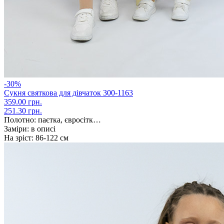
-30%
Сукня святкова для дівчаток 300-1163
359.00 грн.
251.30 грн.
Полотно:
паєтка, євросітк…
Заміри:
в описі
На зріст:
86-122 cм