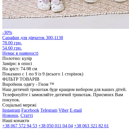
-30%
Сарафан для дівчаток 300-1138
78.00 грн.
54.60 грн.
Немає в наявності
Полотно:
кулір
Заміри:
в описі
На зріст:
74-98 см
Показано с 1 по 9 із 9 (всього 1 сторінок)
ФІЛЬТР ТОВАРІВ
Виробник одягу - Гном ™
Наш дитячий трикотаж буде кращим вибором для ваших дітей.
Телефонуйте і замовляйте дитячий трикотаж. Приємних Вам
покупок.
Соціальні мережі
Instagram
Facebook
Telegram
Viber
E-mail
Новини
,
Статті
Наші конакти
+38 067 572 94 53
+38 050 011 04 04
+38 063 321 82 61