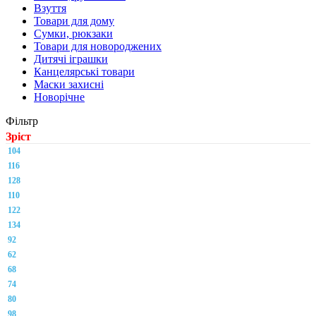
Взуття
Товари для дому
Сумки, рюкзаки
Товари для новороджених
Дитячі іграшки
Канцелярські товари
Маски захисні
Новорічне
Фільтр
Зріст
104
116
128
110
122
134
92
62
68
74
80
98