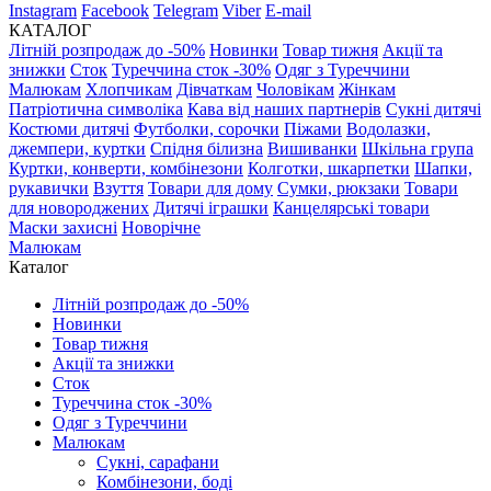
Instagram
Facebook
Telegram
Viber
E-mail
КАТАЛОГ
Літній розпродаж до -50%
Новинки
Товар тижня
Акції та
знижки
Сток
Туреччина сток -30%
Одяг з Туреччини
Малюкам
Хлопчикам
Дівчаткам
Чоловікам
Жінкам
Патріотична символіка
Кава від наших партнерів
Сукні дитячі
Костюми дитячі
Футболки, сорочки
Піжами
Водолазки,
джемпери, куртки
Спідня білизна
Вишиванки
Шкільна група
Куртки, конверти, комбінезони
Колготки, шкарпетки
Шапки,
рукавички
Взуття
Товари для дому
Сумки, рюкзаки
Товари
для новороджених
Дитячі іграшки
Канцелярські товари
Маски захисні
Новорічне
Малюкам
Каталог
Літній розпродаж до -50%
Новинки
Товар тижня
Акції та знижки
Сток
Туреччина сток -30%
Одяг з Туреччини
Малюкам
Сукні, сарафани
Комбінезони, боді