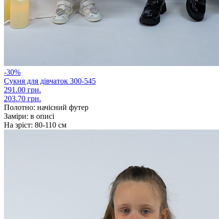
-30%
Сукня для дівчаток 300-545
291.00 грн.
203.70 грн.
Полотно:
начісний футер
Заміри:
в описі
На зріст:
80-110 см