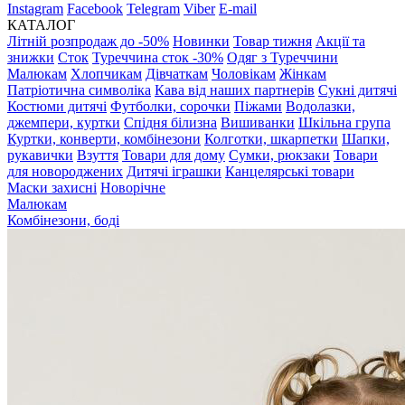
Instagram
Facebook
Telegram
Viber
E-mail
КАТАЛОГ
Літній розпродаж до -50%
Новинки
Товар тижня
Акції та
знижки
Сток
Туреччина сток -30%
Одяг з Туреччини
Малюкам
Хлопчикам
Дівчаткам
Чоловікам
Жінкам
Патріотична символіка
Кава від наших партнерів
Сукні дитячі
Костюми дитячі
Футболки, сорочки
Піжами
Водолазки,
джемпери, куртки
Спідня білизна
Вишиванки
Шкільна група
Куртки, конверти, комбінезони
Колготки, шкарпетки
Шапки,
рукавички
Взуття
Товари для дому
Сумки, рюкзаки
Товари
для новороджених
Дитячі іграшки
Канцелярські товари
Маски захисні
Новорічне
Малюкам
Комбінезони, боді