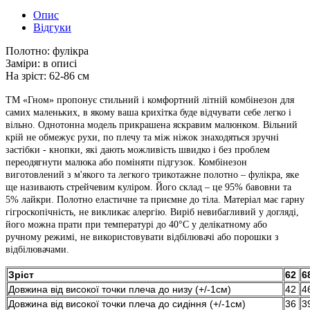
Опис
Відгуки
Полотно:
фулікра
Заміри:
в описі
На зріст:
62-86 см
ТМ «Гном» пропонує стильний і комфортний літній комбінезон для
самих маленьких, в якому ваша крихітка буде відчувати себе легко і
вільно. Однотонна модель прикрашена яскравим малюнком. Вільний
крій не обмежує рухи, по плечу та між ніжок знаходяться зручні
застібки - кнопки, які дають можливість швидко і без проблем
переодягнути малюка або поміняти підгузок. Комбінезон
виготовлений з м'якого та легкого трикотажне полотно – фулікра, яке
ще називають стрейчевим куліром. Його склад – це 95% бавовни та
5% лайкри. Полотно еластичне та приємне до тіла. Матеріал має гарну
гігроскопічність, не викликає алергію. Виріб невибагливий у догляді,
його можна прати при температурі до 40°C у делікатному або
ручному режимі, не використовувати відбілювачі або порошки з
відбілювачами.
Зріст
62
6
Довжина від високої точки плеча до низу (+/-1см)
42
4
Довжина від високої точки плеча до сидіння (+/-1см)
36
3