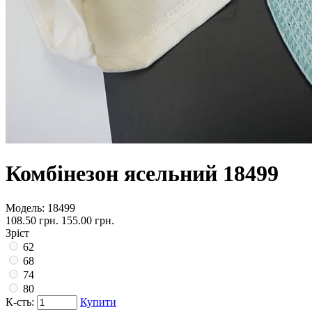
Комбінезон ясельний 18499
Модель:
18499
108.50 грн.
155.00 грн.
Зріст
62
68
74
80
К-сть:
Купити