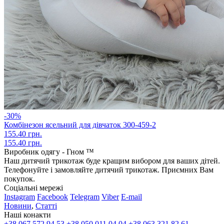
-30%
Комбінезон ясельний для дівчаток 300-459-2
155.40 грн.
155.40 грн.
Виробник одягу - Гном ™
Наш дитячий трикотаж буде кращим вибором для ваших дітей.
Телефонуйте і замовляйте дитячий трикотаж. Приємних Вам
покупок.
Соціальні мережі
Instagram
Facebook
Telegram
Viber
E-mail
Новини
,
Статті
Наші конакти
+38 067 572 94 53
+38 050 011 04 04
+38 063 321 82 61