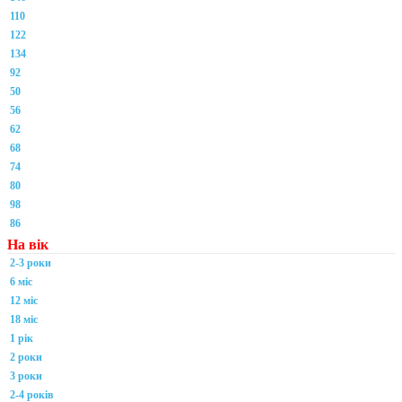
110
122
134
92
50
56
62
68
74
80
98
86
На вік
2-3 роки
6 міс
12 міс
18 міс
1 рік
2 роки
3 роки
2-4 років