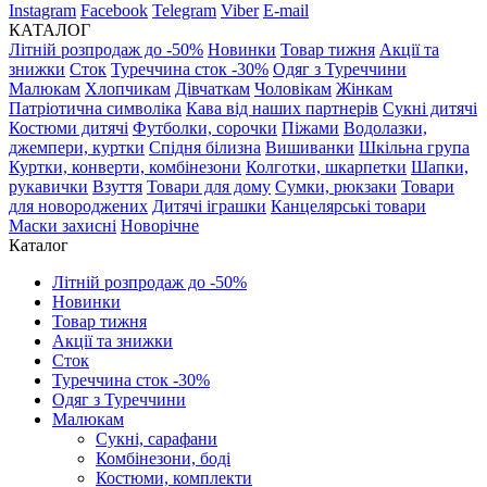
Instagram
Facebook
Telegram
Viber
E-mail
КАТАЛОГ
Літній розпродаж до -50%
Новинки
Товар тижня
Акції та
знижки
Сток
Туреччина сток -30%
Одяг з Туреччини
Малюкам
Хлопчикам
Дівчаткам
Чоловікам
Жінкам
Патріотична символіка
Кава від наших партнерів
Сукні дитячі
Костюми дитячі
Футболки, сорочки
Піжами
Водолазки,
джемпери, куртки
Спідня білизна
Вишиванки
Шкільна група
Куртки, конверти, комбінезони
Колготки, шкарпетки
Шапки,
рукавички
Взуття
Товари для дому
Сумки, рюкзаки
Товари
для новороджених
Дитячі іграшки
Канцелярські товари
Маски захисні
Новорічне
Каталог
Літній розпродаж до -50%
Новинки
Товар тижня
Акції та знижки
Сток
Туреччина сток -30%
Одяг з Туреччини
Малюкам
Сукні, сарафани
Комбінезони, боді
Костюми, комплекти