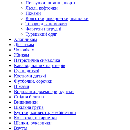
Повзунки, штанці, шорти
Льолі, кофточки
Піжами
Колготки, шкарпетки, шапочки
Товари для немовлят
Фартухи нагрудні
Турецький одяг
Хлопчикам
Дівчаткам
Чоловікам
Жінкам
Патріотична символіка
Кава від наших партнерів
Сукні дитячі
Костюми дитячі
Футболки, сорочки
Піжами
Водолазки, джемпери, куртки
Спідня білизна
Вишиванки
Шкільна група
Куртки, конверти, комбінезони
Колготки, шкарпетки
Шапки, рукавички
Взуття