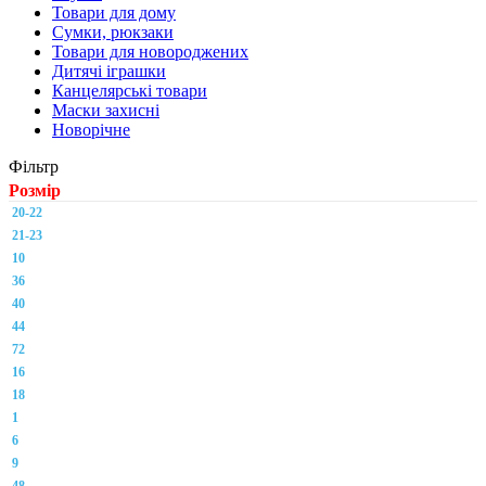
Товари для дому
Сумки, рюкзаки
Товари для новороджених
Дитячі іграшки
Канцелярські товари
Маски захисні
Новорічне
Фільтр
Розмір
20-22
21-23
10
36
40
44
72
16
18
1
6
9