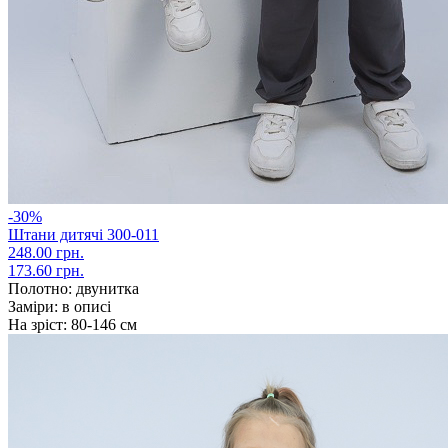
-30%
Штани дитячі 300-011
248.00 грн.
173.60 грн.
Полотно:
двунитка
Заміри:
в описі
На зріст:
80-146 см