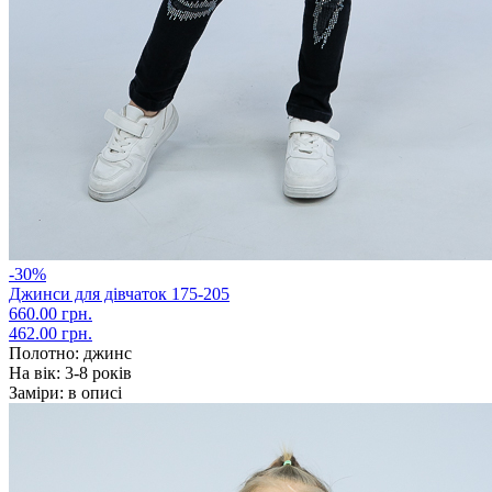
-30%
Джинси для дівчаток 175-205
660.00 грн.
462.00 грн.
Полотно:
джинс
На вік:
3-8 років
Заміри:
в описі