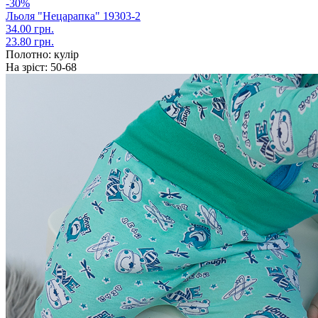
-30%
Льоля "Нецарапка" 19303-2
34.00 грн.
23.80 грн.
Полотно:
кулір
На зріст:
50-68