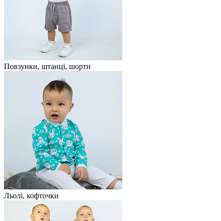
Повзунки, штанці, шорти
Льолі, кофточки