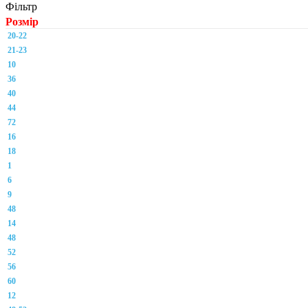
Фільтр
Розмір
20-22
21-23
10
36
40
44
72
16
18
1
6
9
48
14
48
52
56
60
12