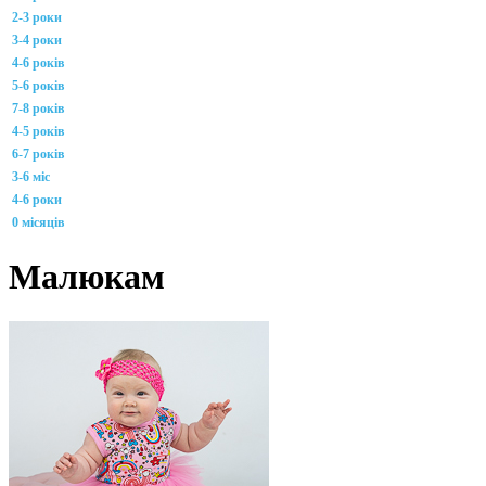
2-3 роки
3-4 роки
4-6 років
5-6 років
7-8 років
4-5 років
6-7 років
3-6 міс
4-6 роки
0 місяців
Малюкам