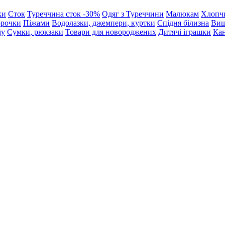
ки
Сток
Туреччина сток -30%
Одяг з Туреччини
Малюкам
Хлопч
орочки
Піжами
Водолазки, джемпери, куртки
Спідня білизна
Виш
му
Сумки, рюкзаки
Товари для новороджених
Дитячі іграшки
Кан