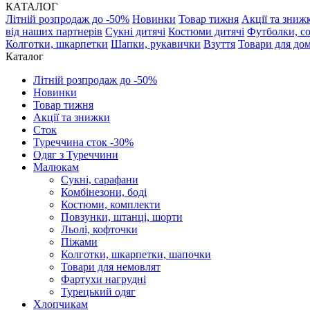
КАТАЛОГ
Літній розпродаж до -50%
Новинки
Товар тижня
Акції та зниж
від наших партнерів
Сукні дитячі
Костюми дитячі
Футболки, с
Колготки, шкарпетки
Шапки, рукавички
Взуття
Товари для до
Каталог
Літній розпродаж до -50%
Новинки
Товар тижня
Акції та знижки
Сток
Туреччина сток -30%
Одяг з Туреччини
Малюкам
Сукні, сарафани
Комбінезони, боді
Костюми, комплекти
Повзунки, штанці, шорти
Льолі, кофточки
Піжами
Колготки, шкарпетки, шапочки
Товари для немовлят
Фартухи нагрудні
Турецький одяг
Хлопчикам