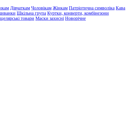
икам
Дівчаткам
Чоловікам
Жінкам
Патріотична символіка
Кава
иванки
Шкільна група
Куртки, конверти, комбінезони
целярські товари
Маски захисні
Новорічне