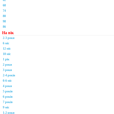
62
68
74
80
98
86
На вік
2-3 роки
6 міс
12 міс
18 міс
1 рік
2 роки
3 роки
2-4 років
0-6 міс
4 роки
5 років
6 років
7 років
9 міс
1-2 роки