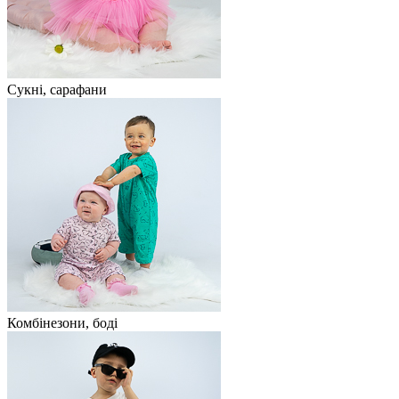
Сукні, сарафани
Комбінезони, боді