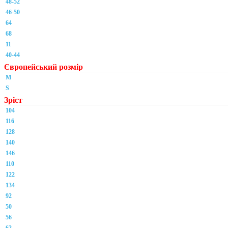
48-52
46-50
64
68
11
40-44
Європейський розмір
M
S
Зріст
104
116
128
140
146
110
122
134
92
50
56