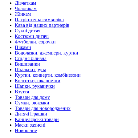
Дівчаткам
Чоловікам
Жінкам
Патріотична символіка
Кава від наших партнерів
Сукні дитячі
Костюми дитячі
Футболки, сорочки
Піжами
Водолазки, джемпери, куртки
Спідня білизна
Вишиванки
Шкільна група
Куртки, конверти, комбінезони
Колготки, шкарпетки
Шапки, рукавички
Взуття
Товари для дому
Сумки, рюкзаки
Товари для новороджених
Дитячі іграшки
Канцелярські товари
Маски захисні
Новорічне