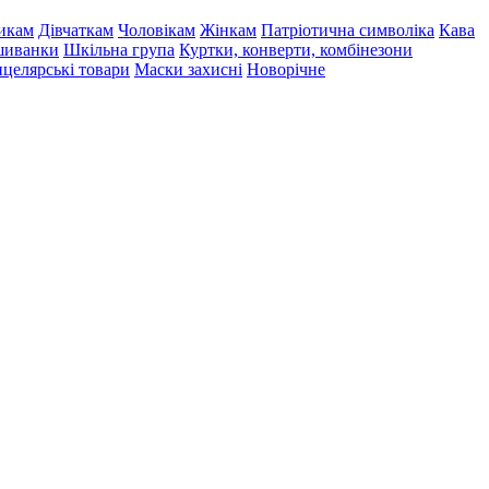
икам
Дівчаткам
Чоловікам
Жінкам
Патріотична символіка
Кава
иванки
Шкільна група
Куртки, конверти, комбінезони
целярські товари
Маски захисні
Новорічне