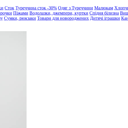
ки
Сток
Туреччина сток -30%
Одяг з Туреччини
Малюкам
Хлопч
орочки
Піжами
Водолазки, джемпери, куртки
Спідня білизна
Виш
му
Сумки, рюкзаки
Товари для новороджених
Дитячі іграшки
Кан