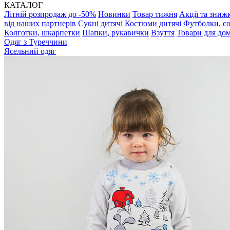
КАТАЛОГ
Літній розпродаж до -50%
Новинки
Товар тижня
Акції та зниж
від наших партнерів
Сукні дитячі
Костюми дитячі
Футболки, с
Колготки, шкарпетки
Шапки, рукавички
Взуття
Товари для до
Одяг з Туреччини
Ясельний одяг