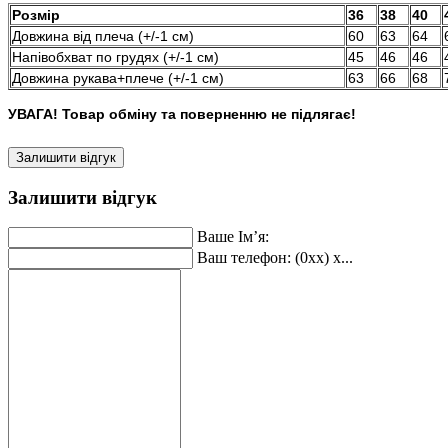
Розмір
36
38
40
Довжина від плеча (+/-1 см)
60
63
64
Напівобхват по грудях (+/-1 см)
45
46
46
Довжина рукава+плече (+/-1 см)
63
66
68
УВАГА! Товар обміну та поверненню не підлягає!
Залишити відгук
Залишити відгук
Ваше Ім’я:
Ваш телефон: (0xx) x...