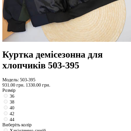
Куртка демісезонна для
хлопчиків 503-395
Модель:
503-395
931.00 грн.
1330.00 грн.
Розмір
36
38
40
42
44
Виберіть колір
Хакі+темно-синій