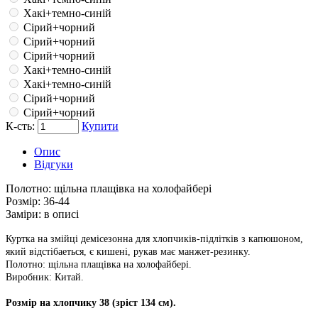
Хакі+темно-синій
Сірий+чорний
Сірий+чорний
Сірий+чорний
Хакі+темно-синій
Хакі+темно-синій
Сірий+чорний
Сірий+чорний
К-сть:
Купити
Опис
Відгуки
Полотно:
щільна плащівка на холофайбері
Розмір:
36-44
Заміри:
в описі
Куртка на змійці демісезонна для хлопчиків-підлітків з капюшоном,
який відстібаеться
, є кишені, рукав має манжет-резинку.
Полотно: щільна плащівка на холофайбері.
Виробник: Китай.
Розмір на хлопчику 38 (зріст 134 см).