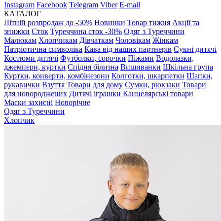
Instagram
Facebook
Telegram
Viber
E-mail
КАТАЛОГ
Літній розпродаж до -50%
Новинки
Товар тижня
Акції та
знижки
Сток
Туреччина сток -30%
Одяг з Туреччини
Малюкам
Хлопчикам
Дівчаткам
Чоловікам
Жінкам
Патріотична символіка
Кава від наших партнерів
Сукні дитячі
Костюми дитячі
Футболки, сорочки
Піжами
Водолазки,
джемпери, куртки
Спідня білизна
Вишиванки
Шкільна група
Куртки, конверти, комбінезони
Колготки, шкарпетки
Шапки,
рукавички
Взуття
Товари для дому
Сумки, рюкзаки
Товари
для новороджених
Дитячі іграшки
Канцелярські товари
Маски захисні
Новорічне
Одяг з Туреччини
Хлопчик