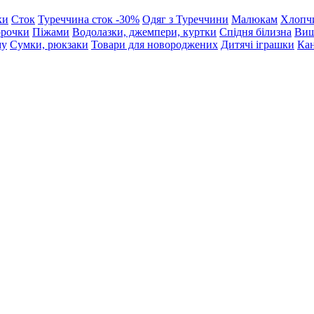
ки
Сток
Туреччина сток -30%
Одяг з Туреччини
Малюкам
Хлопч
орочки
Піжами
Водолазки, джемпери, куртки
Спідня білизна
Виш
му
Сумки, рюкзаки
Товари для новороджених
Дитячі іграшки
Кан