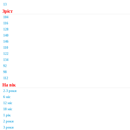
13
Зріст
104
116
128
140
146
110
122
134
92
98
112
На вік
2-3 роки
6 міс
12 міс
18 міс
1 рік
2 роки
3 роки