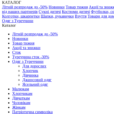
КАТАЛОГ
Літній розпродаж до -50%
Новинки
Товар тижня
Акції та зниж
від наших партнерів
Сукні дитячі
Костюми дитячі
Футболки, с
Колготки, шкарпетки
Шапки, рукавички
Взуття
Товари для до
Одяг з Туреччини
Каталог
Літній розпродаж до -50%
Новинки
Товар тижня
Акції та знижки
Сток
Туреччина сток -30%
Одяг з Туреччини
Для дорослих
Хлопчик
Дівчинка
Джинсовий одяг
Ясельний одяг
Малюкам
Хлопчикам
Дівчаткам
Чоловікам
Жінкам
Патріотична символіка