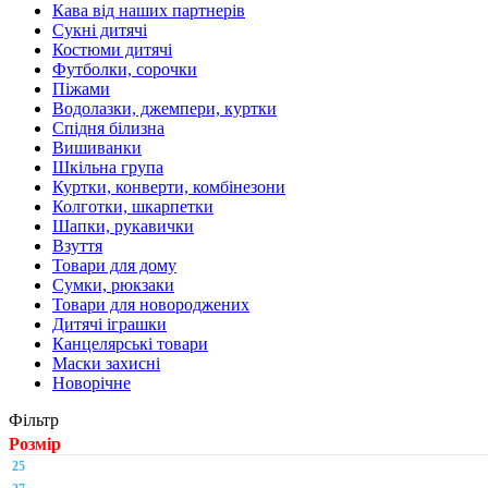
Кава від наших партнерів
Сукні дитячі
Костюми дитячі
Футболки, сорочки
Піжами
Водолазки, джемпери, куртки
Спідня білизна
Вишиванки
Шкільна група
Куртки, конверти, комбінезони
Колготки, шкарпетки
Шапки, рукавички
Взуття
Товари для дому
Сумки, рюкзаки
Товари для новороджених
Дитячі іграшки
Канцелярські товари
Маски захисні
Новорічне
Фільтр
Розмір
25