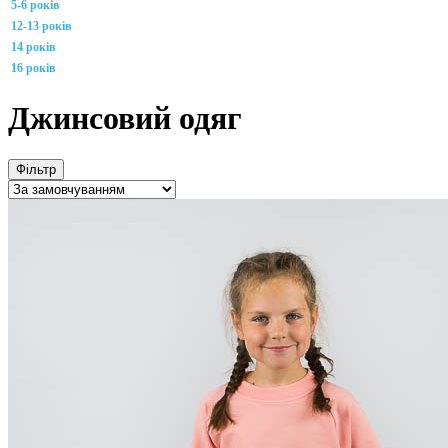
5-6 років
12-13 років
14 років
16 років
Джинсовий одяг
Фільтр