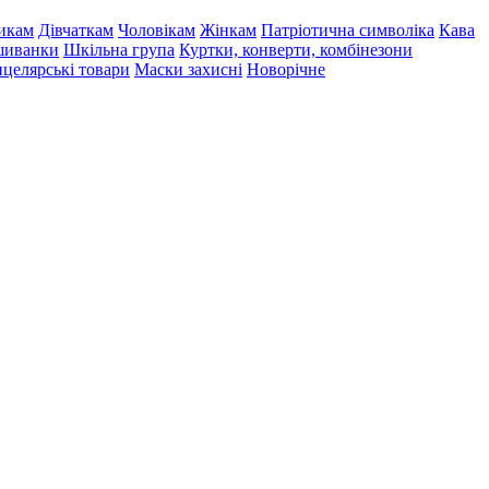
икам
Дівчаткам
Чоловікам
Жінкам
Патріотична символіка
Кава
иванки
Шкільна група
Куртки, конверти, комбінезони
целярські товари
Маски захисні
Новорічне