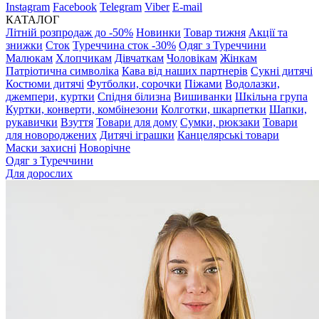
Instagram
Facebook
Telegram
Viber
E-mail
КАТАЛОГ
Літній розпродаж до -50%
Новинки
Товар тижня
Акції та
знижки
Сток
Туреччина сток -30%
Одяг з Туреччини
Малюкам
Хлопчикам
Дівчаткам
Чоловікам
Жінкам
Патріотична символіка
Кава від наших партнерів
Сукні дитячі
Костюми дитячі
Футболки, сорочки
Піжами
Водолазки,
джемпери, куртки
Спідня білизна
Вишиванки
Шкільна група
Куртки, конверти, комбінезони
Колготки, шкарпетки
Шапки,
рукавички
Взуття
Товари для дому
Сумки, рюкзаки
Товари
для новороджених
Дитячі іграшки
Канцелярські товари
Маски захисні
Новорічне
Одяг з Туреччини
Для дорослих