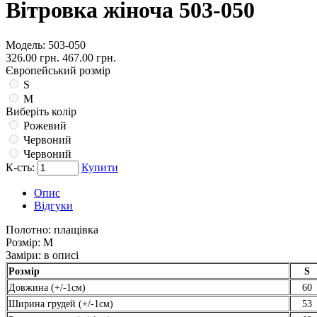
Вітровка жіноча 503-050
Модель:
503-050
326.00 грн.
467.00 грн.
Європейський розмір
S
M
Виберіть колір
Рожевий
Червоний
Червоний
К-сть:
Купити
Опис
Відгуки
Полотно:
плащівка
Розмір:
М
Заміри:
в описі
Розмір
S
Довжина (+/-1см)
60
Ширина грудей (+/-1см)
53