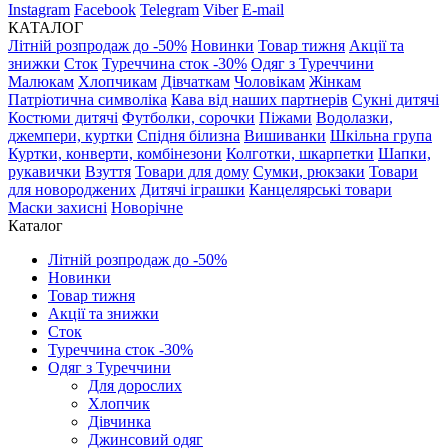
Instagram
Facebook
Telegram
Viber
E-mail
КАТАЛОГ
Літній розпродаж до -50%
Новинки
Товар тижня
Акції та
знижки
Сток
Туреччина сток -30%
Одяг з Туреччини
Малюкам
Хлопчикам
Дівчаткам
Чоловікам
Жінкам
Патріотична символіка
Кава від наших партнерів
Сукні дитячі
Костюми дитячі
Футболки, сорочки
Піжами
Водолазки,
джемпери, куртки
Спідня білизна
Вишиванки
Шкільна група
Куртки, конверти, комбінезони
Колготки, шкарпетки
Шапки,
рукавички
Взуття
Товари для дому
Сумки, рюкзаки
Товари
для новороджених
Дитячі іграшки
Канцелярські товари
Маски захисні
Новорічне
Каталог
Літній розпродаж до -50%
Новинки
Товар тижня
Акції та знижки
Сток
Туреччина сток -30%
Одяг з Туреччини
Для дорослих
Хлопчик
Дівчинка
Джинсовий одяг