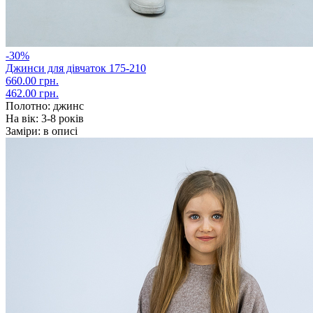
-30%
Джинси для дівчаток 175-210
660.00 грн.
462.00 грн.
Полотно:
джинс
На вік:
3-8 років
Заміри:
в описі