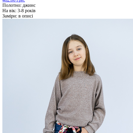
Полотно:
джинс
На вік:
3-8 років
Заміри:
в описі