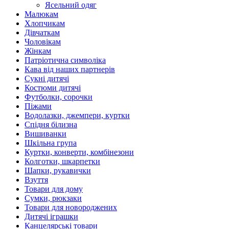
Ясельний одяг
Малюкам
Хлопчикам
Дівчаткам
Чоловікам
Жінкам
Патріотична символіка
Кава від наших партнерів
Сукні дитячі
Костюми дитячі
Футболки, сорочки
Піжами
Водолазки, джемпери, куртки
Спідня білизна
Вишиванки
Шкільна група
Куртки, конверти, комбінезони
Колготки, шкарпетки
Шапки, рукавички
Взуття
Товари для дому
Сумки, рюкзаки
Товари для новороджених
Дитячі іграшки
Канцелярські товари