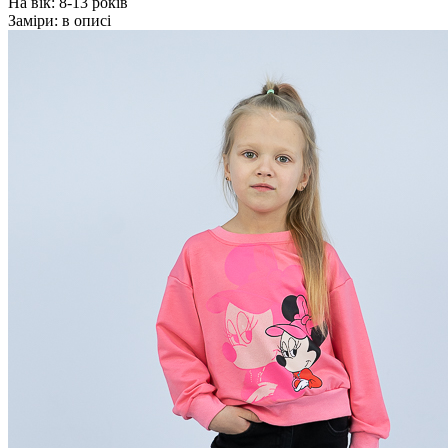
На вік:
8-13 років
Заміри:
в описі