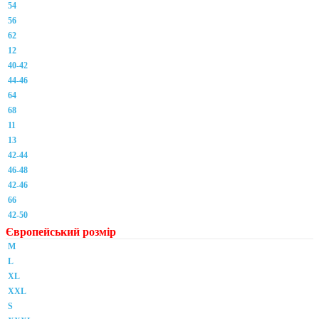
54
56
62
12
40-42
44-46
64
68
11
13
42-44
46-48
42-46
66
42-50
Європейський розмір
M
L
XL
XXL
S