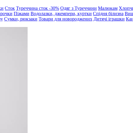
ки
Сток
Туреччина сток -30%
Одяг з Туреччини
Малюкам
Хлопч
орочки
Піжами
Водолазки, джемпери, куртки
Спідня білизна
Виш
му
Сумки, рюкзаки
Товари для новороджених
Дитячі іграшки
Кан