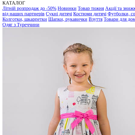
КАТАЛОГ
Літній розпродаж до -50%
Новинки
Товар тижня
Акції та зниж
від наших партнерів
Сукні дитячі
Костюми дитячі
Футболки, с
Колготки, шкарпетки
Шапки, рукавички
Взуття
Товари для до
Одяг з Туреччини