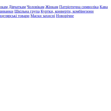
икам
Дівчаткам
Чоловікам
Жінкам
Патріотична символіка
Кава
иванки
Шкільна група
Куртки, конверти, комбінезони
целярські товари
Маски захисні
Новорічне