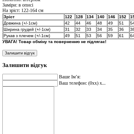
Заміри:
в описі
На зріст:
122-164 см
Зріст
122
128
134
140
146
152
1
Довжина (+/-1см)
42
44
46
48
49
51
5
Ширина грудей (+/-1см)
31
32
33
34
35
36
3
Рукав з плечем (+/-1см)
49
51
53
56
59
61
6
УВАГА! Товар обміну та поверненню не підлягає!
Залишити відгук
Залишити відгук
Ваше Ім’я:
Ваш телефон: (0xx) x...