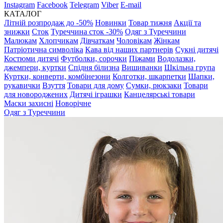
Instagram
Facebook
Telegram
Viber
E-mail
КАТАЛОГ
Літній розпродаж до -50%
Новинки
Товар тижня
Акції та
знижки
Сток
Туреччина сток -30%
Одяг з Туреччини
Малюкам
Хлопчикам
Дівчаткам
Чоловікам
Жінкам
Патріотична символіка
Кава від наших партнерів
Сукні дитячі
Костюми дитячі
Футболки, сорочки
Піжами
Водолазки,
джемпери, куртки
Спідня білизна
Вишиванки
Шкільна група
Куртки, конверти, комбінезони
Колготки, шкарпетки
Шапки,
рукавички
Взуття
Товари для дому
Сумки, рюкзаки
Товари
для новороджених
Дитячі іграшки
Канцелярські товари
Маски захисні
Новорічне
Одяг з Туреччини